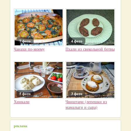
7 фото
4 фото
Чанахи по-моему
Пхали из свекольной ботвы
5 фото
3 фото
Хинкали
Чвиштари (лепешки из
мамалыги и сыра)
реклама