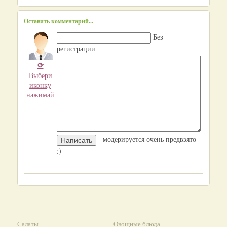
Оставить комментарий...
Без
регистрации
⟳
Выбери
иконку
нажимай
- модерируется очень предвзято
:)
Салаты
Овощные блюда