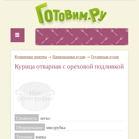
Кулинарные рецепты
→
Национальные кухни
→
Грузинская кухня
Курица отварная с ореховой подливкой
Сложность:
легкo
Оборудование:
мясорубка
Техники:
варка