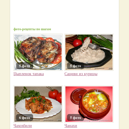
фото-рецепты по шагам
5 фото
5 фото
Цыпленок тапака
Сациви из курицы
6 фото
5 фото
Чахохбили
Чанахи