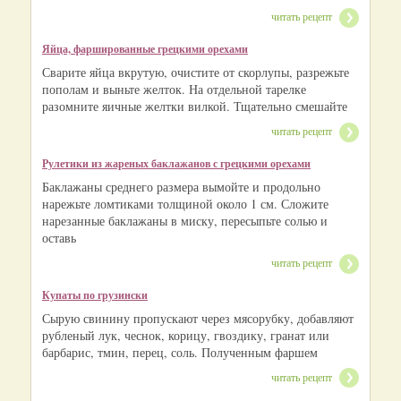
читать рецепт
Яйца, фаршированные грецкими орехами
Сварите яйца вкрутую, очистите от скорлупы, разрежьте
пополам и выньте желток. На отдельной тарелке
разомните яичные желтки вилкой. Тщательно смешайте
читать рецепт
Рулетики из жареных баклажанов с грецкими орехами
Баклажаны среднего размера вымойте и продольно
нарежьте ломтиками толщиной около 1 см. Сложите
нарезанные баклажаны в миску, пересыпьте солью и
оставь
читать рецепт
Купаты по грузински
Сырую свинину пропускают через мясорубку, добавляют
рубленый лук, чеснок, корицу, гвоздику, гранат или
барбарис, тмин, перец, соль. Полученным фаршем
читать рецепт