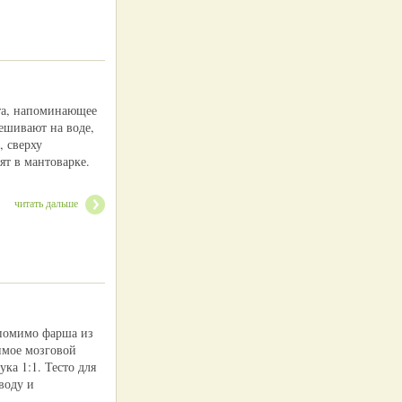
ста, напоминающее
ешивают на воде,
, сверху
ят в мантоварке.
читать дальше
 помимо фарша из
имое мозговой
ка 1:1. Тесто для
воду и