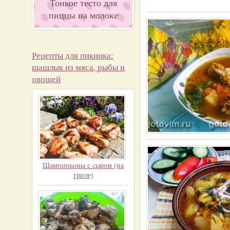
Тонкое тесто для
пиццы на молоке
Рецепты для пикника:
шашлык из мяса, рыбы и
овощей
Шампиньоны с сыром (на
гриле)