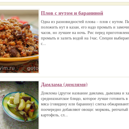
Плов с нутом и бараниной
Одна из разновидностей плова – плов с нутом. Пе
положить нут в казан, его надо промыть и замочи
часов, но лучшее на ночь. Рис перед приготовле
промыть и залить водой на 1час. Специи выбирае
с...
Дамлама (домлямя)
Домлома (другое название дамлама, дымлама и х
среднеазиатское блюдо, которое лучше готовить в
мяса (говядину или баранину) слегка обжаривают,
поочередно добавляют овощи: морковь, репчатый
картофель, сл...