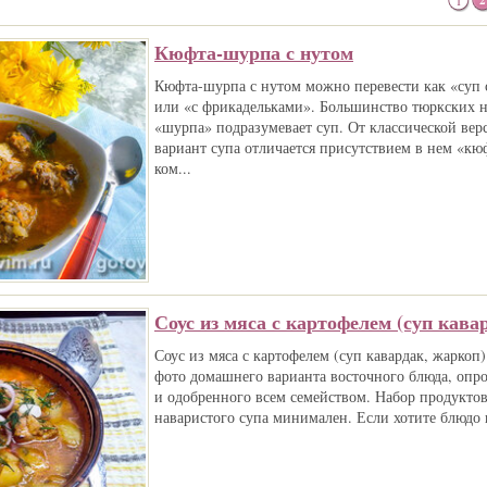
1
2
Кюфта-шурпа с нутом
Кюфта-шурпа с нутом можно перевести как «суп 
или «с фрикадельками». Большинство тюркских н
«шурпа» подразумевает суп. От классической вер
вариант супа отличается присутствием в нем «кю
ком...
Соус из мяса с картофелем (суп кава
Соус из мяса с картофелем (суп кавардак, жаркоп) 
фото домашнего варианта восточного блюда, опр
и одобренного всем семейством. Набор продуктов 
наваристого супа минимален. Если хотите блюдо п