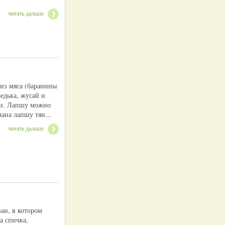
читать дальше
 из мяса (баранины
едька, жусай и
пши. Лапшу можно
ана лапшу тян...
читать дальше
ан, в котором
а спичка,