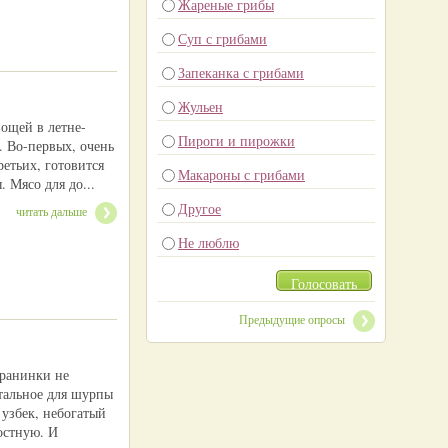
Жареные грибы
Суп с грибами
Запеканка с грибами
Жульен
вощей в летне-
Пироги и пирожки
. Во-первых, очень
ретьих, готовится
Макароны с грибами
. Мясо для до...
Другое
читать дальше
Не люблю
Голосовать
Предыдущие опросы
аранинки не
тальное для шурпы
 узбек, небогатый
остную. И