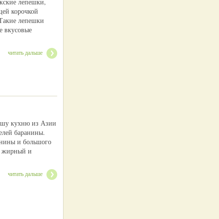
екские лепешки,
щей корочкой
 Такие лепешки
е вкусовые
читать дальше
ашу кухню из Азии
елей баранины.
анины и большого
, жирный и
читать дальше