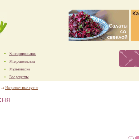
Консервирование
Микроволновка
Мультиварка
Все рецепты
→
Национальные кухни
хня