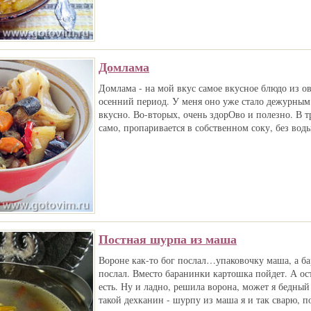
Домлама
Домлама - на мой вкус самое вкусное блюдо из о
осенний период. У меня оно уже стало дежурным
вкусно. Во-вторых, очень здорОво и полезно. В т
само, пропаривается в собственном соку, без воды
Постная шурпа из маша
Вороне как-то бог послал…упаковочку маша, а б
послал. Вместо баранинки картошка пойдет. А ос
есть. Ну и ладно, решила ворона, может я бедный
такой дехканин - шурпу из маша я и так сварю, п