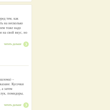
ред тем, как
ть на несколько
нием тоже надо
м на свой вкус, но
читать дальше
ашлома) –
 казане. Кусочки
 а затем
 лук, помидоры,
читать дальше