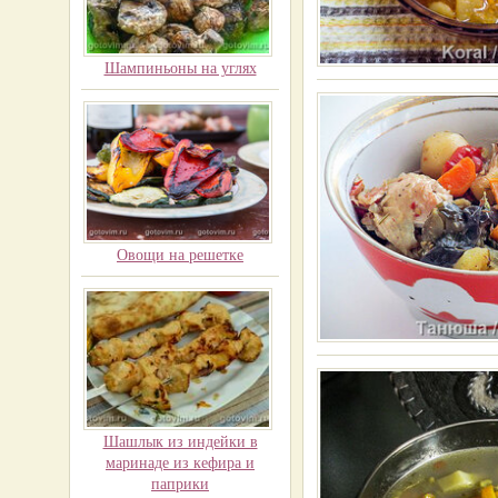
Шампиньоны на углях
Овощи на решетке
Шашлык из индейки в
маринаде из кефира и
паприки