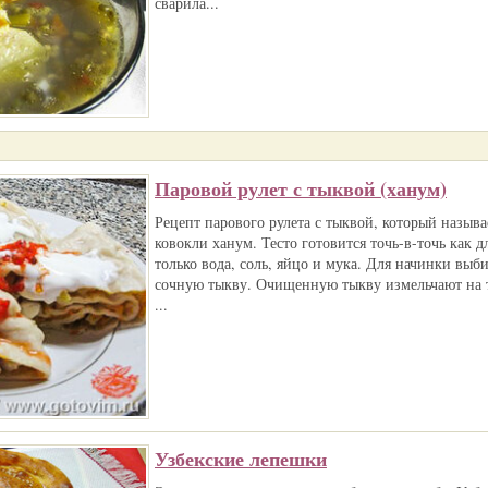
сварила...
Паровой рулет с тыквой (ханум)
Рецепт парового рулета с тыквой, который называ
ковокли ханум. Тесто готовится точь-в-точь как д
только вода, соль, яйцо и мука. Для начинки выб
сочную тыкву. Очищенную тыкву измельчают на 
...
Узбекские лепешки