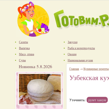
Салаты
Закуски
Выпечка
Рыба и морепродукты
Мясо, птица
Овощи
Супы
Национальная кухня
Новинка 5.8.2026
Главная
→
Кулинарные рецепты
Узбекская ку
Уточнить:
рулет ханум