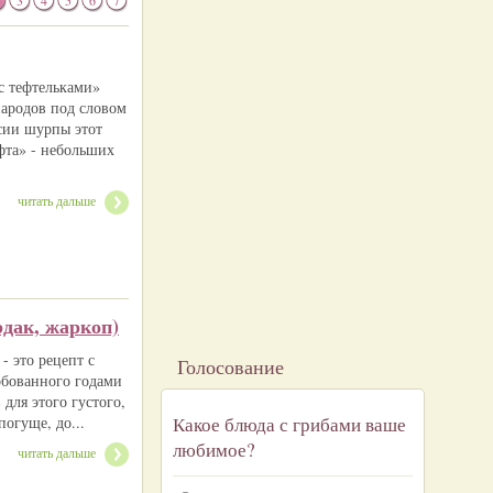
3
4
5
6
7
с тефтельками»
ародов под словом
сии шурпы этот
фта» - небольших
читать дальше
рдак, жаркоп)
- это рецепт с
Голосование
обованного годами
для этого густого,
огуще, до...
Какое блюда с грибами ваше
любимое?
читать дальше