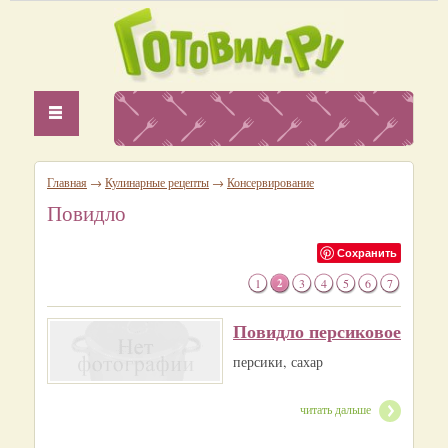
Главная
→
Кулинарные рецепты
→
Консервирование
Повидло
Сохранить
1
2
3
4
5
6
7
Повидло персиковое
персики, сахар
читать дальше