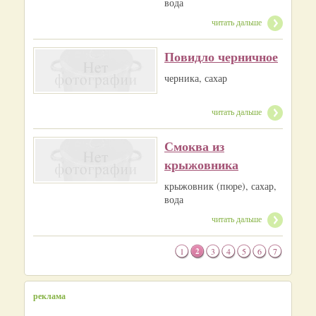
вода
читать дальше
Повидло черничное
черника, сахар
читать дальше
Смоква из
крыжовника
крыжовник (пюре), сахар,
вода
читать дальше
1
2
3
4
5
6
7
реклама