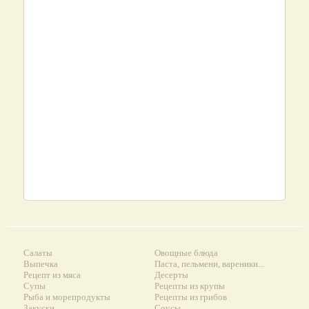
Салаты
Овощные блюда
Выпечка
Паста, пельмени, вареники...
Рецепт из мяса
Десерты
Супы
Рецепты из крупы
Рыба и морепродукты
Рецепты из грибов
Закуски
Соусы