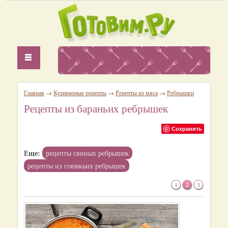
Главная
→
Кулинарные рецепты
→
Рецепты из мяса
→
Ребрышки
Рецепты из бараньих ребрышек
Сохранить
Еще:
рецепты свиных ребрышек
рецепты из говяжьих ребрышек
1
2
3