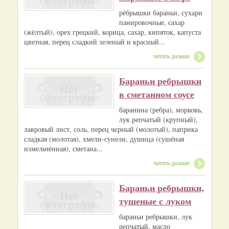
рёбрышки бараньи, сухари
панировочные, сахар
(жёлтый), орех грецкий, корица, сахар, кипяток, капуста
цветная, перец сладкий зеленый и красный...
читать дальше
Бараньи ребрышки
в сметанном соусе
баранина (ребра), морковь,
лук репчатый (крупный),
лавровый лист, соль, перец чeрный (молотый), паприка
сладкая (молотая), хмели-сунели, душица (сушёная
измельчённая), сметана...
читать дальше
Бараньи ребрышки,
тушеные с луком
бараньи ребрышки, лук
репчатый, масло