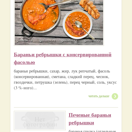
Бараньи ребрышки с консервированной
фасолью
бараньи ребрышки, сахар, жир, лук репчатый, фасоль
(консервированная), сметана, сладкий перец, чеснок,
гвоздички, петрушка (зелень), перец черный, соль, уксус
(3 %-ного)...
читать дальше
Печеные бараньи
ребрышки
баранья грудка (отдельные