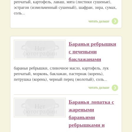
репчатый, картофель, лаваш, мята (листики сушеные),
эстрагон (измельченный сушеный), шафран, зира, сумах,
соль...
читать дальше
Бараньи ребрышки
с печеными
баклажанами
бараньи ребрышки, сливочное масло, картофель, лук
репчатый, морковь, баклажан, пастернак (корень),
петрушка (корень), черный перец (молотый), соль...
читать дальше
Баранья лопатка с
жареными
бараньими
ребрышками и