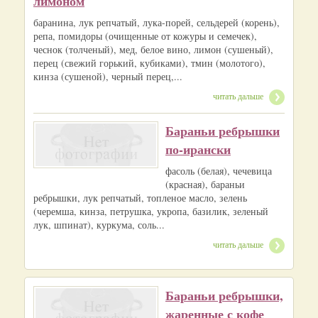
лимоном
баранина, лук репчатый, лука-порей, сельдерей (корень),
репа, помидоры (очищенные от кожуры и семечек),
чеснок (толченый), мед, белое вино, лимон (сушеный),
перец (свежий горький, кубиками), тмин (молотого),
кинза (сушеной), черный перец,...
читать дальше
Бараньи ребрышки
по-ирански
фасоль (белая), чечевица
(красная), бараньи
ребрышки, лук репчатый, топленое масло, зелень
(черемша, кинза, петрушка, укропа, базилик, зеленый
лук, шпинат), куркума, соль...
читать дальше
Бараньи ребрышки,
жаренные с кофе