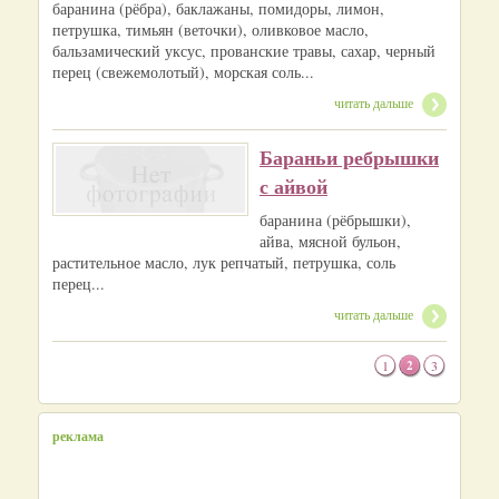
баранина (рёбра), баклажаны, помидоры, лимон,
петрушка, тимьян (веточки), оливковое масло,
бальзамический уксус, прованские травы, сахар, черный
перец (свежемолотый), морская соль...
читать дальше
Бараньи ребрышки
с айвой
баранина (рёбрышки),
айва, мясной бульон,
растительное масло, лук репчатый, петрушка, соль
перец...
читать дальше
1
2
3
реклама