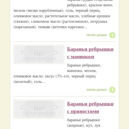
ребрышки), красное вино,
чеснок (мелко нарубленные), соль, черный перец,
оливковое масло, растительное масло, хлебные крошки
(свежие), сливочное масло (растопленное), петрушка
(нарезанная), тимьян (веточки нарезанн...
читать дальше
Бараньи ребрышки
с маниоком
бараньи ребрышки,
маниока, чеснок,
оливковое масло, уксус (3%-го), черный перец
(молотый), соль...
читать дальше
Бараньи ребрышки
с пряностями
бараньи ребрышки
(жирные), нут, лук