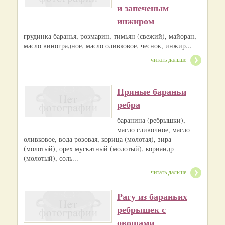
и запеченым
инжиром
грудинка баранья, розмарин, тимьян (свежий), майоран,
масло виноградное, масло оливковое, чеснок, инжир...
читать дальше
Пряные бараньи
ребра
баранина (ребрышки),
масло сливочное, масло
оливковое, вода розовая, корица (молотая), зира
(молотый), орех мускатный (молотый), кориандр
(молотый), соль...
читать дальше
Рагу из бараньих
ребрышек с
овощами