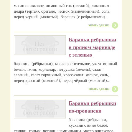
масло оливковое, лимонный сок (свежий), лимонная
цедра (тертая), орегано, чеснок (измельченный), соль,
перец черный (молотый), барашек (с ребрышками)...
читать дальше
Бараньи ребрышки
в пряном маринаде
с зеленью
баранина (рёбрышки), масло растительное, уксус винный
белый, тмин, кориандр, петрушка (зелень), салат
зеленый, салат горчичный, кресс-салат, чеснок, соль,
перец красный (молотый), перец чёрный (молотый)...
читать дальше
Бараньи ребрышки
по-провански
баранина (ребрышки,
кусками), вино белое,
сливки, коньяк, чеснок, шампиньоны, масло оливковое,