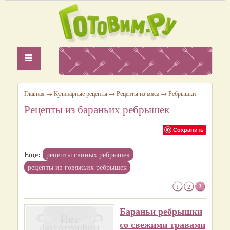
Главная
→
Кулинарные рецепты
→
Рецепты из мяса
→
Ребрышки
Рецепты из бараньих ребрышек
Сохранить
Еще:
рецепты свиных ребрышек
рецепты из говяжьих ребрышек
1
2
3
Бараньи ребрышки
со свежими травами