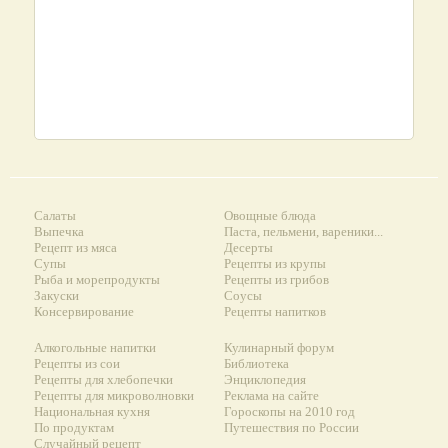
Салаты
Овощные блюда
Выпечка
Паста, пельмени, вареники...
Рецепт из мяса
Десерты
Супы
Рецепты из крупы
Рыба и морепродукты
Рецепты из грибов
Закуски
Соусы
Консервирование
Рецепты напитков
Алкогольные напитки
Кулинарный форум
Рецепты из сои
Библиотека
Рецепты для хлебопечки
Энциклопедия
Рецепты для микроволновки
Реклама на сайте
Национальная кухня
Гороскопы на 2010 год
По продуктам
Путешествия по России
Случайный рецепт