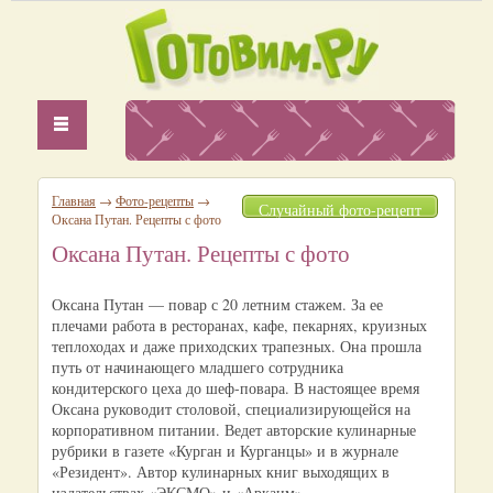
Главная
→
Фото-рецепты
→
Случайный фото-рецепт
Оксана Путан. Рецепты с фото
Оксана Путан. Рецепты с фото
Оксана Путан — повар с 20 летним стажем. За ее
плечами работа в ресторанах, кафе, пекарнях, круизных
теплоходах и даже приходских трапезных. Она прошла
путь от начинающего младшего сотрудника
кондитерского цеха до шеф-повара. В настоящее время
Оксана руководит столовой, специализирующейся на
корпоративном питании. Ведет авторские кулинарные
рубрики в газете «Курган и Курганцы» и в журнале
«Резидент». Автор кулинарных книг выходящих в
издательствах «ЭКСМО» и «Аркаим».