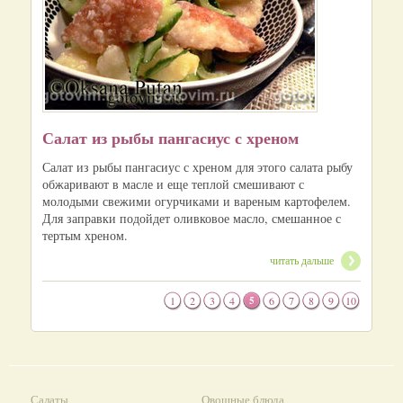
Салат из рыбы пангасиус с хреном
Салат из рыбы пангасиус с хреном для этого салата рыбу
обжаривают в масле и еще теплой смешивают с
молодыми свежими огурчиками и вареным картофелем.
Для заправки подойдет оливковое масло, смешанное с
тертым хреном.
читать дальше
1
2
3
4
5
6
7
8
9
10
Салаты
Овощные блюда