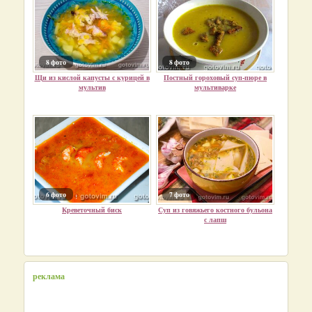
8 фото
8 фото
Щи из кислой капусты с курицей в
Постный гороховый суп-пюре в
мультив
мультиварке
6 фото
7 фото
Креветочный биск
Суп из говяжьего костного бульона
с лапш
реклама