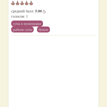
5.00
средний балл:
голосов:
1
супы в мультиварке
рыбные супы
бульон