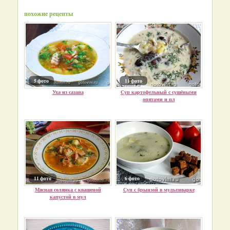
похожие рецепты
5 фото
11 фото
Уха из сазана
Суп картофельный с сушёными
опятами и пл
11 фото
6 фото
Мясная солянка с квашеной
Суп с брынзой в мультиварке
капустой в мул