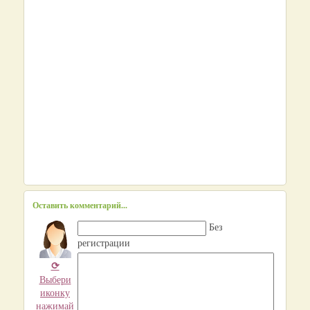
Оставить комментарий...
Без
регистрации
⟳
Выбери
иконку
нажимай