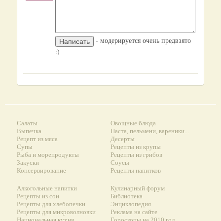
- модерируется очень предвзято
:)
Салаты
Овощные блюда
Выпечка
Паста, пельмени, вареники...
Рецепт из мяса
Десерты
Супы
Рецепты из крупы
Рыба и морепродукты
Рецепты из грибов
Закуски
Соусы
Консервирование
Рецепты напитков
Алкогольные напитки
Кулинарный форум
Рецепты из сои
Библиотека
Рецепты для хлебопечки
Энциклопедия
Рецепты для микроволновки
Реклама на сайте
Национальная кухня
Гороскопы на 2010 год