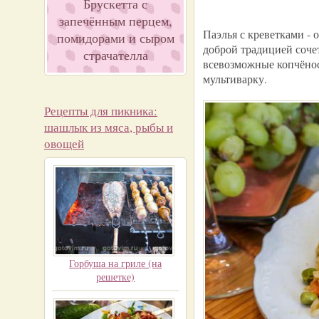
Брускетта с
запечённым перцем,
Паэлья с креветками -
помидорами и сыром
доброй традицией сочет
страчателла
всевозможные копчёнос
мультиварку.
Рецепты для пикника:
шашлык из мяса, рыбы и
овощей
Горбуша на гриле (на
решетке)