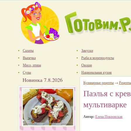
Салаты
Закуски
Выпечка
Рыба и морепродукты
Мясо, птица
Овощи
Супы
Национальная кухня
Новинка 7.8.2026
Кулинарные рецепты
→
Рецепты
Паэлья с кре
мультиварке
Автор:
Елена Покровская