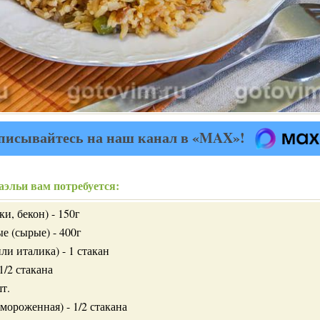
писывайтесь на наш канал в «MAX»!
аэльи вам потребуется:
и, бекон) - 150г
е (сырые) - 400г
ли италика) - 1 стакан
1/2 стакана
т.
амороженная) - 1/2 стакана