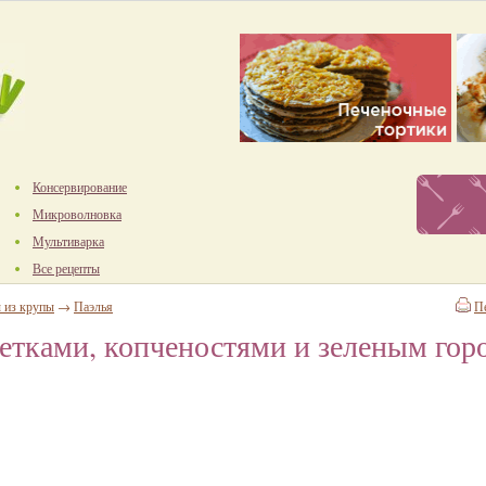
Консервирование
Микроволновка
Мультиварка
Все рецепты
 из крупы
→
Паэлья
П
ветками, копченостями и зеленым гор