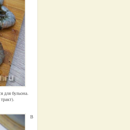
я для бульона.
тракт).
В