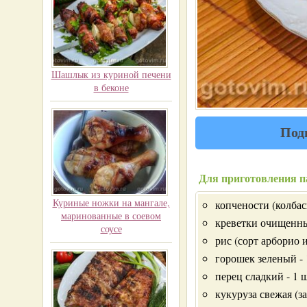
Шашлык из куриной печени
в беконе
Под
Для приготовления п
Куриные ножки на мангале,
копчености (колбаск
маринованные в соевом
креветки очищенны
соусе
рис (сорт арборио и
горошек зеленый - 
перец сладкий - 1 ш
кукуруза свежая (з