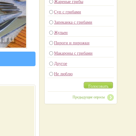
Жареные грибы
Суп с грибами
Запеканка с грибами
Жульен
Пироги и пирожки
Макароны с грибами
Другое
Не люблю
Голосовать
Предыдущие опросы