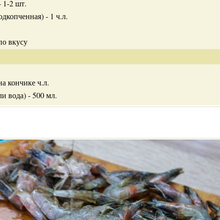
 1-2 шт.
дкопченная) - 1 ч.л.
по вкусу
на кончике ч.л.
и вода) - 500 мл.