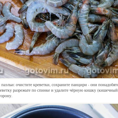
 паэльи: очистите креветки, сохраните панцири - они понадобятс
етку разрежьте по спинке и удалите чёрную кишку (кишечный 
торону.