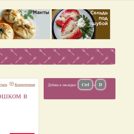
Ctrl
D
ечать
Комментарии
Добавь в закладки
+
ошком в