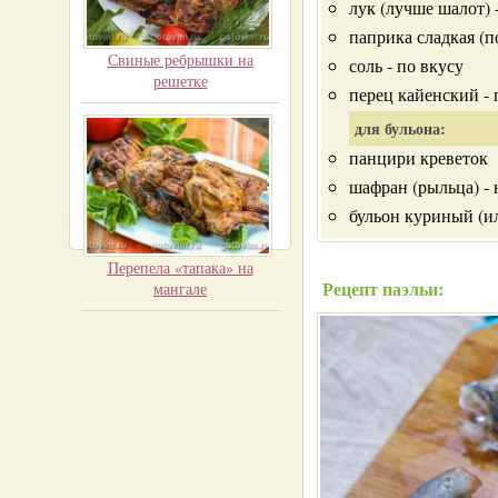
лук (лучше шалот) -
паприка сладкая (по
Свиные ребрышки на
соль - по вкусу
решетке
перец кайенский - 
для бульона:
панцири креветок
шафран (рыльца) - 
бульон куриный (ил
Перепела «тапака» на
Рецепт паэльи:
мангале