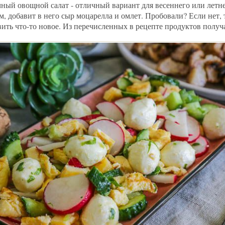
чный овощной салат - отличный вариант для весеннего или летне
м, добавит в него сыр моцарелла и омлет. Пробовали? Если нет,
ить что-то новое. Из перечисленных в рецепте продуктов получа