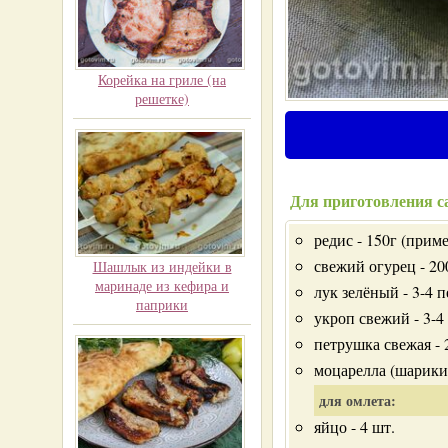
Корейка на гриле (на
решетке)
Для приготовления са
редис - 150г (прим
свежий огурец - 20
Шашлык из индейки в
маринаде из кефира и
лук зелёный - 3-4 п
паприки
укроп свежий - 3-4
петрушка свежая - 
моцарелла (шарики 
для омлета:
яйцо - 4 шт.