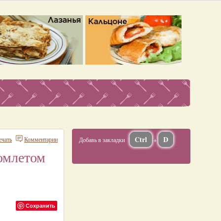
Ctrl
D
ечать
Комментарии
Добавь в закладки
+
 омлетом
Сохранить