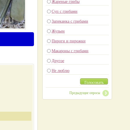
Жареные грибы
Суп с грибами
Запеканка с грибами
Жульен
Пироги и пирожки
Макароны с грибами
Другое
Не люблю
Голосовать
Предыдущие опросы