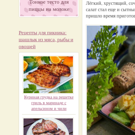
Тонкое тесто для
Лёгкий, хрустящий, со
пиццы на молоке
салат стал еще и сытны
пришло время приготов
Рецепты для пикника:
шашлык из мяса, рыбы и
овощей
Куриная грудка на решетке
гриль в маринаде с
апельсином и чили