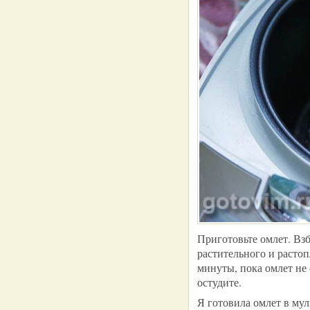
Приготовьте омлет. Взб
растительного и растоп
минуты, пока омлет не 
остудите.
Я готовила омлет в му