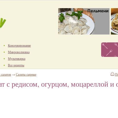
Консервирование
Микроволновка
Мультиварка
Все рецепты
 салатов
→
Салаты сырные
П
т с редисом, огурцом, моцареллой и