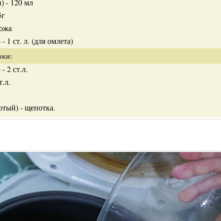
) - 120 мл
5г
ножа
- 1 ст. л. (для омлета)
вки:
- 2 ст.л.
.л.
отый) - щепотка.