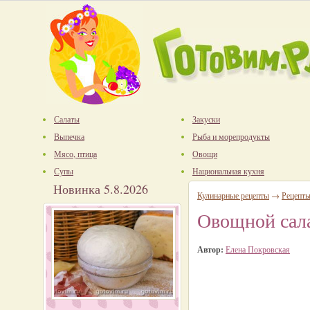
Салаты
Закуски
Выпечка
Рыба и морепродукты
Мясо, птица
Овощи
Супы
Национальная кухня
Новинка 5.8.2026
Кулинарные рецепты
→
Рецепты
Овощной сала
Автор:
Елена Покровская