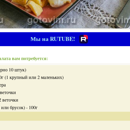
Мы на RUTUBE!
лата вам потребуется:
ерно 10 штук)
0г (1 крупный или 2 маленьких)
ера
 веточки
2 веточки
или брусок) - 100г