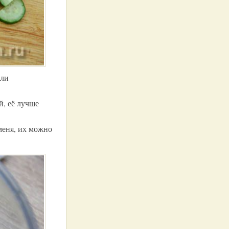
или
й, её лучше
меня, их можно