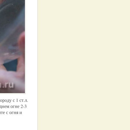
роду с 1 ст.л.
днем огне 2-3
те с огня и