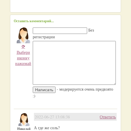
Оставить комментарий...
Без
регистрации
⟳
Выбери
иконку
нажимай
- модерируется очень предвзято
:)
2022-06-27 13:08:38
Ответить
А где же соль?
Николай