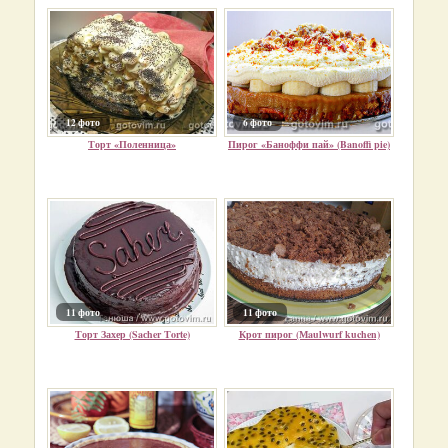
12 фото
6 фото
Торт «Поленница»
Пирог «Баноффи пай» (Banoffi pie)
11 фото
11 фото
Торт Захер (Saсher Тorte)
Крот пирог (Мaulwurf kuchen)