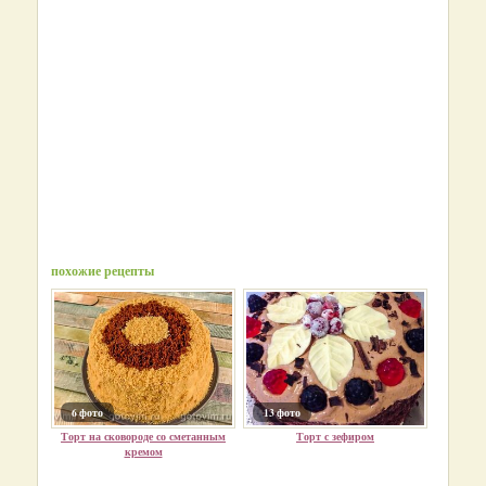
похожие рецепты
6 фото
13 фото
Торт на сковороде со сметанным
Торт с зефиром
кремом