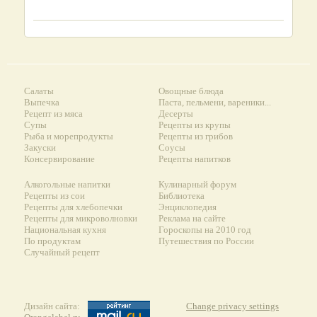
Салаты
Овощные блюда
Выпечка
Паста, пельмени, вареники...
Рецепт из мяса
Десерты
Супы
Рецепты из крупы
Рыба и морепродукты
Рецепты из грибов
Закуски
Соусы
Консервирование
Рецепты напитков
Алкогольные напитки
Кулинарный форум
Рецепты из сои
Библиотека
Рецепты для хлебопечки
Энциклопедия
Рецепты для микроволновки
Реклама на сайте
Национальная кухня
Гороскопы на 2010 год
По продуктам
Путешествия по России
Случайный рецепт
Дизайн сайта:
Change privacy settings