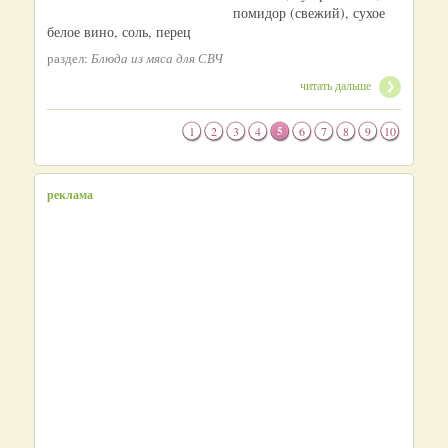
помидор (свежий), сухое
белое вино, соль, перец
раздел:
Блюда из мяса для СВЧ
читать дальше
1
2
3
4
5
6
7
8
9
10
реклама