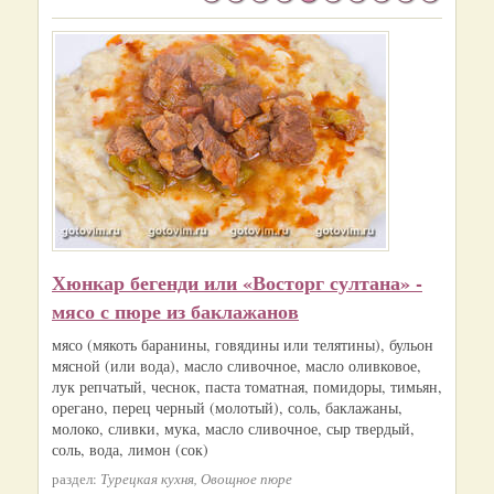
Хюнкар бегенди или «Восторг султана» -
мясо с пюре из баклажанов
мясо (мякоть баранины, говядины или телятины), бульон
мясной (или вода), масло сливочное, масло оливковое,
лук репчатый, чеснок, паста томатная, помидоры, тимьян,
орегано, перец черный (молотый), соль, баклажаны,
молоко, сливки, мука, масло сливочное, сыр твердый,
соль, вода, лимон (сок)
раздел:
Турецкая кухня, Овощное пюре