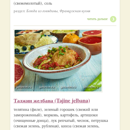
(свежемолотый), соль
раздел:
Блюда из говядины, Французская кухня
читать дальше
Таджин желбана (Tajine jelbana)
телятина (филе), зеленый горошек (свежий или
замороженный), морковь, картофель, артишоки
(очищенные донца), лук репчатый, чеснок, петрушка
(свежая зелень, рубленая), кинза (свежая зелень,