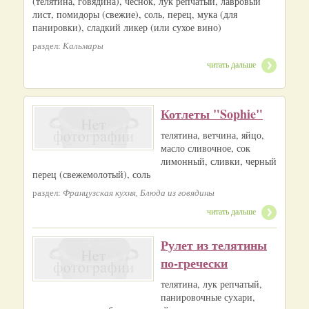
(телятина, говядина), чеснок, лук репчатый, лавровый
лист, помидоры (свежие), соль, перец, мука (для
панировки), сладкий ликер (или сухое вино)
раздел:
Кальмары
читать дальше
Котлеты "Sophie"
телятина, ветчина, яйцо,
масло сливочное, сок
лимонный, сливки, черный
перец (свежемолотый), соль
раздел:
Французская кухня, Блюда из говядины
читать дальше
Рулет из телятины
по-гречески
телятина, лук репчатый,
панировочные сухари,