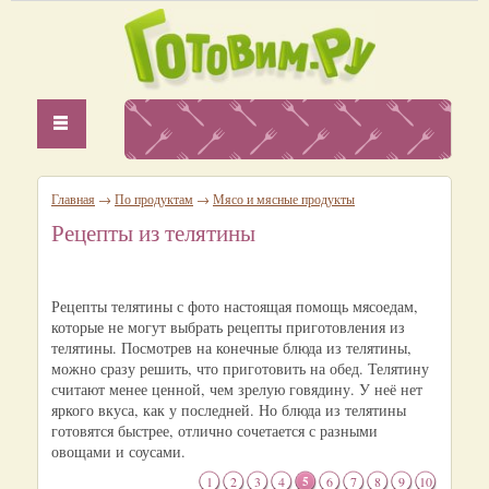
Главная
→
По продуктам
→
Мясо и мясные продукты
Рецепты из телятины
Рецепты телятины с фото настоящая помощь мясоедам,
которые не могут выбрать рецепты приготовления из
телятины. Посмотрев на конечные блюда из телятины,
можно сразу решить, что приготовить на обед. Телятину
считают менее ценной, чем зрелую говядину. У неё нет
яркого вкуса, как у последней. Но блюда из телятины
готовятся быстрее, отлично сочетается с разными
овощами и соусами.
1
2
3
4
5
6
7
8
9
10