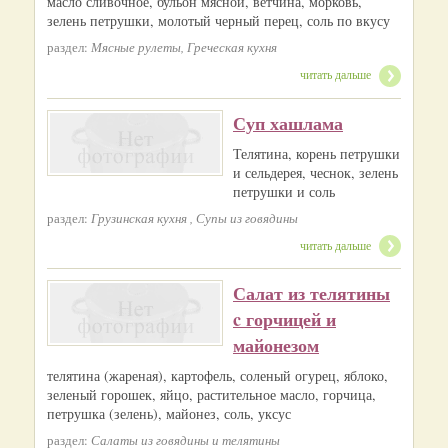
масло сливочное, бульон мясной, ветчина, морковь,
зелень петрушки, молотый черный перец, соль по вкусу
раздел:
Мясные рулеты, Греческая кухня
читать дальше
Суп хашлама
Телятина, корень петрушки
и сельдерея, чеснок, зелень
петрушки и соль
раздел:
Грузинская кухня , Супы из говядины
читать дальше
Салат из телятины
c горчицей и
майонезом
телятина (жареная), картофель, соленый огурец, яблоко,
зеленый горошек, яйцо, растительное масло, горчица,
петрушка (зелень), майонез, соль, уксус
раздел:
Салаты из говядины и телятины