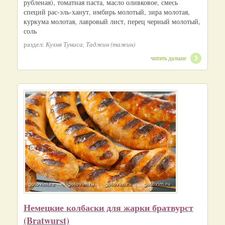
рубленая), томатная паста, масло оливковое, смесь
специй рас-эль-ханут, имбирь молотый, зира молотая,
куркума молотая, лавровый лист, перец черный молотый,
соль
раздел:
Кухня Туниса, Таджин (тажин)
читать дальше
Немецкие колбаски для жарки братвурст
(Bratwurst)