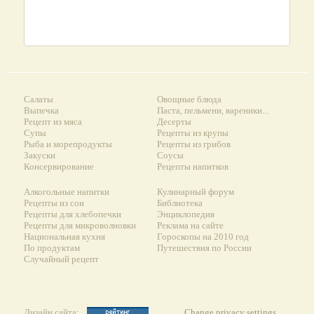
Салаты
Овощные блюда
Выпечка
Паста, пельмени, вареники...
Рецепт из мяса
Десерты
Супы
Рецепты из крупы
Рыба и морепродукты
Рецепты из грибов
Закуски
Соусы
Консервирование
Рецепты напитков
Алкогольные напитки
Кулинарный форум
Рецепты из сои
Библиотека
Рецепты для хлебопечки
Энциклопедия
Рецепты для микроволновки
Реклама на сайте
Национальная кухня
Гороскопы на 2010 год
По продуктам
Путешествия по России
Случайный рецепт
Дизайн сайта:
Change privacy settings