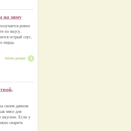
м на зиму
получается ровно
те по вкусу.
ится острый соус,
о перца.
читать дальше
отвой,
 на своем дачном
как мясо для
е вкуснее. Если у
можно сварить