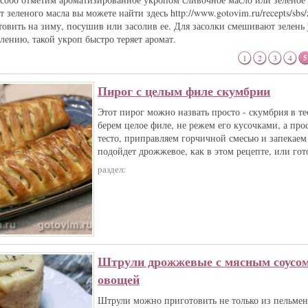
зеленого масла вы можете найти здесь http://www.gotovim.ru/recepts/sbs/z
товить на зиму, посушив или засолив ее. Для засолки смешивают зелень 
лению, такой укроп быстро теряет аромат.
1
2
3
4
5
Пирог с целым филе скумбрии
Этот пирог можно назвать просто - скумбрия в те
берем целое филе, не режем его кусочками, а про
тесто, приправляем горчичной смесью и запекаем 
подойдет дрожжевое, как в этом рецепте, или гот
раздел:
Штрули дрожжевые с мясным соусом
овощей
Штрули можно приготовить не только из пельменн