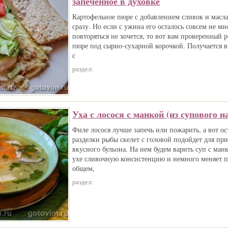
запеченное в духовке
Картофельное пюре с добавлением сливок и масл
сразу. Но если с ужина его осталось совсем не мн
повторяться не хочется, то вот вам проверенный 
пюре под сырно-сухарной корочкой. Получается в
с
раздел:
Уха с лосося с манкой (из супового н
Филе лосося лучше запечь или пожарить, а вот ос
разделки рыбы скелет с головой подойдет для пр
вкусного бульона. На нем будем варить суп с ман
ухе сливочную консистенцию и немного меняет 
общем,
раздел: