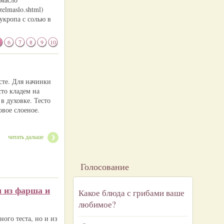
elmaslo.shtml)
укропа с солью в
6
7
8
9
10
сте. Для начинки
сто кладем на
в духовке. Тесто
овое слоеное.
читать дальше
Голосование
 из фарша и
Какое блюда с грибами ваше
любимое?
ого теста, но и из