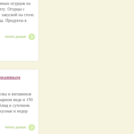
нных огурцов на
пту. Огурцы с
 закуской на столе.
да. Продукты в
читать дальше
нованным
елка и витаминов
варном виде и 150
 блюд в суточном
вкусные и недор
читать дальше