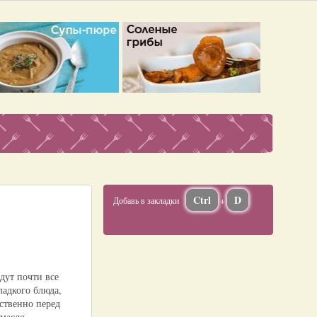
Ctrl
D
Добавь в закладки
+
дут почти все
ладкого блюда,
дственно перед
 масло