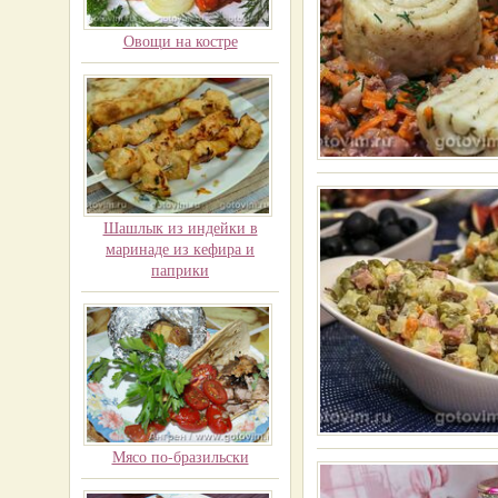
Овощи на костре
Шашлык из индейки в
маринаде из кефира и
паприки
Мясо по-бразильски