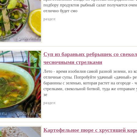
подбору продуктов рыбный салат получается очен
отлично будет смо
раздел:
Суп из бараньих ребрышек со свекол
чесночными стрелками
Лето - время изобилия самой разной зелени, из 
отличные супы. Попробуйте удачный «дачный» ре
баранины с зеленью, которая растет на огороде -
стрелками, свекольной ботвой, туда же отправьте
зе
раздел:
Картофельное пюре с хрустящей кор