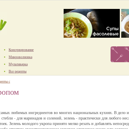
Консервирование
Микроволновка
Мультиварка
Все рецепты
цепты с
ропом
 самых любимых ингредиентов во многих национальных кухнях. В дело и
и стебли - для маринадов и солений, зелень - практически для любого нес
стоек. Зелень молодого укропа принято мелко резать и добавлять непосре
Особо отметим ароматизированное укропом сливочное масло или зеленое