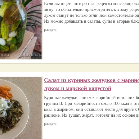
Если вы ищете интересные рецепты консервирова
зиму, то обязательно присмотритесь к этому реце
луком станут не только отличной самостоятельной
Их можно добавлять в салаты, супы и вторые блю
раздел:
Салат из куриных желудков с мари
луком и морской капустой
Куриные желудки - низкокалорийный источник б
группы В. При калорийности около 100 ккал в от
ккал в жареном, они оставляют место для других
рационе. Их тушат, жарят, готовят на их основе 
раздел: