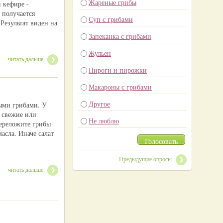
Жареные грибы
 кефире -
 получается
Суп с грибами
Результат виден на
Запеканка с грибами
Жульен
читать дальше
Пироги и пирожки
Макароны с грибами
Другое
ыми грибами. У
 свежие или
Не люблю
ереложите грибы
асла. Иначе салат
Голосовать
Предыдущие опросы
читать дальше