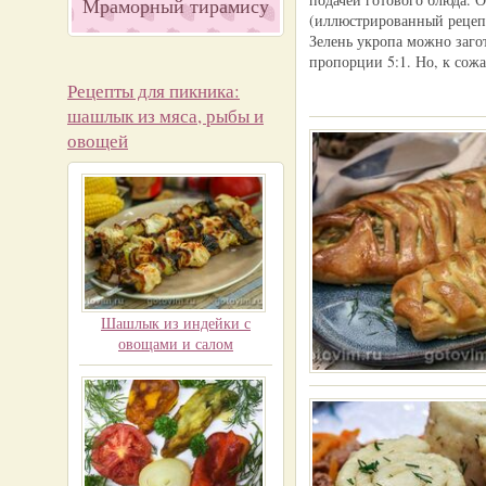
Мраморный тирамису
(иллюстрированный рецепт 
Зелень укропа можно заго
пропорции 5:1. Но, к сожа
Рецепты для пикника:
шашлык из мяса, рыбы и
овощей
Шашлык из индейки с
овощами и салом