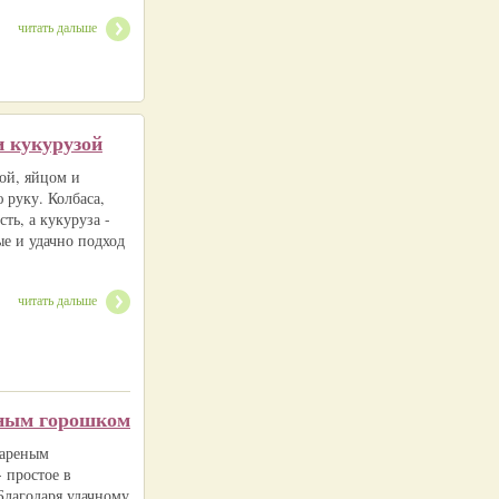
читать дальше
и кукурузой
сой, яйцом и
 руку. Колбаса,
ть, а кукуруза -
е и удачно подход
читать дальше
еным горошком
вареным
 простое в
Благодаря удачному