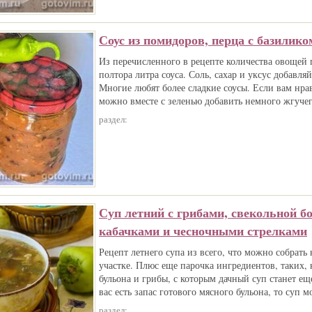
Соус из помидоров, перца с базилико
Из перечисленного в рецепте количества овощей 
полтора литра соуса. Соль, сахар и уксус добавляй
Многие любят более сладкие соусы. Если вам нрав
можно вместе с зеленью добавить немного жгучег
раздел:
Суп летний с грибами, свекольной б
кабачками и чесночными стрелками
Рецепт летнего супа из всего, что можно собрать
участке. Плюс еще парочка ингредиентов, таких, 
бульона и грибы, с которым дачный суп станет ещ
вас есть запас готового мясного бульона, то суп 
раздел: