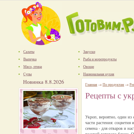
Салаты
Закуски
Выпечка
Рыба и морепродукты
Мясо, птица
Овощи
Супы
Национальная кухня
Новинка 8.8.2026
Главная
→
По продуктам
→
Ре
Рецепты с ук
Укроп, вероятно, один из
части растения: соцветия 
семена - для отваров и на
подачей готового блюда. 