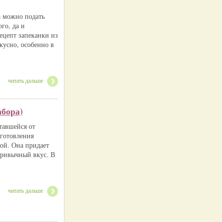
а можно подать
ого, да и
рецепт запеканки из
кусно, особенно в
читать дальше
абора)
тавшейся от
иготовления
кой. Она придает
привычный вкус. В
читать дальше