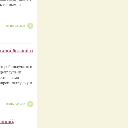
ь сытным, и
читать дальше
ьной ботвой и
которой получаются
цепт супа из
 чесночными
 укроп, петрушку и
читать дальше
очкой,