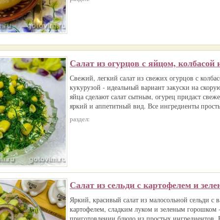
Салат из огурцов с яйцом, колбасой 
Свежий, легкий салат из свежих огурцов с колба
кукурузой - идеальный вариант закуски на скорую
яйца сделают салат сытным, огурец придаст свежес
яркий и аппетитный вид. Все ингредиенты просты
раздел:
Салат из сельди с картофелем и зел
Яркий, красивый салат из малосольной сельди с 
картофелем, сладким луком и зеленым горошком -
приготовлении блюдо из простых ингредиентов. 