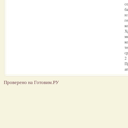
с
б
и
г
к
Х
м
к
т
с
2
П
а
Проверено на Готовим.РУ