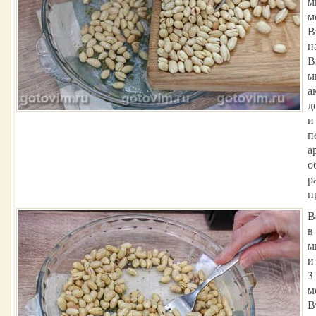
м
м
В
н
В
м
а
д
и
п
а
о
р
п
В
в
м
и
3
м
В