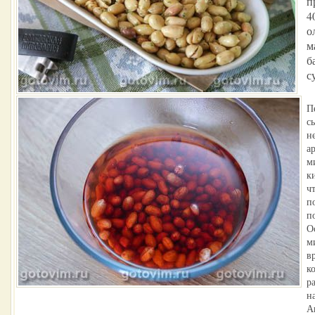
п
4
о
м
б
с
П
с
н
а
м
к
ч
п
п
О
м
в
к
р
н
А