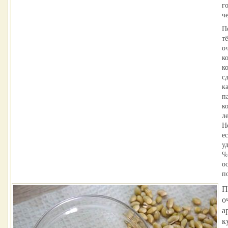
г
ч
П
т
о
к
к
с
к
п
к
л
Н
е
у
%
о
п
П
о
а
к