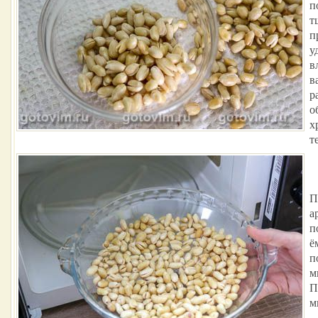
п
т
п
у
в
в
р
о
х
т
П
а
п
ё
п
м
П
м