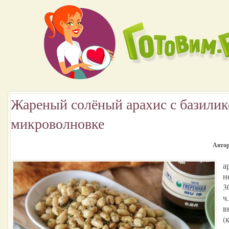
Жареный солёный арахис с базилик
микроволновке
Автор
а
н
3
ч
в
(