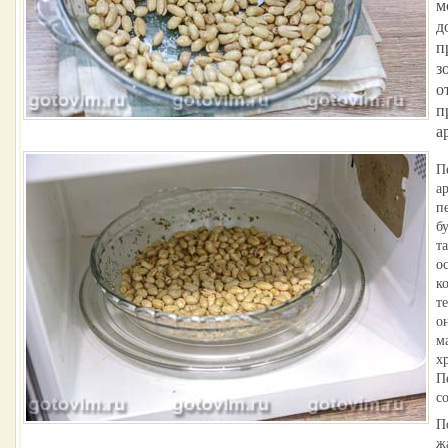
м
д
п
з
о
п
а
П
а
п
б
т
о
к
т
о
м
х
П
с
П
ж