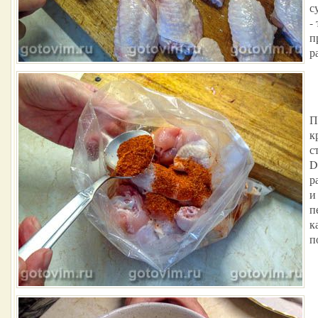
с
-
п
р
П
к
с
D
р
и
п
к
п