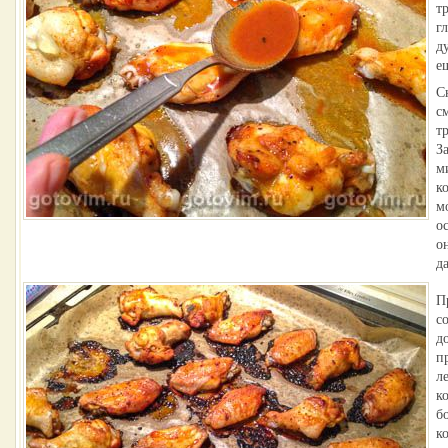
т
г
д
е
С
с
т
З
м
к
м
о
о
д
П
с
д
п
л
к
б
к