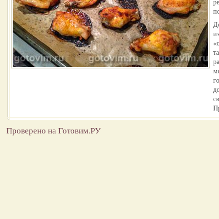
р
п
Д
и
«
т
р
м
г
д
с
П
Проверено на Готовим.РУ