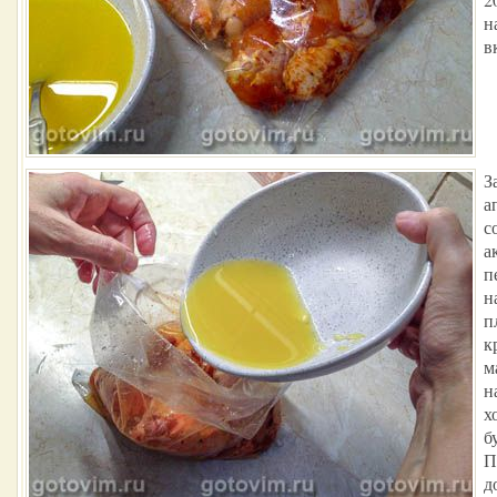
н
в
З
а
с
а
п
н
п
к
м
н
х
б
П
д