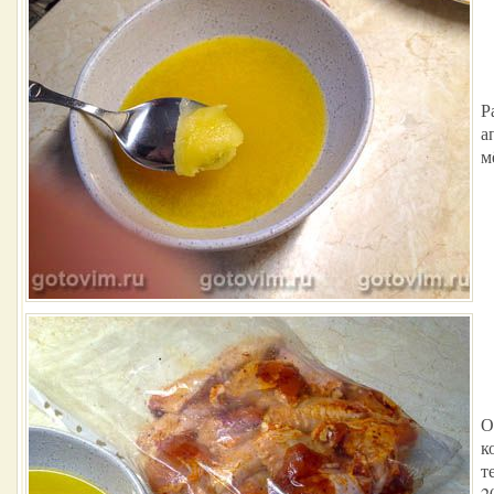
Р
а
м
О
к
т
2