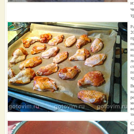
и
ч
т
Р
2
п
п
и
н
л
с
п
х
В
н
р
м
в
т
С
н