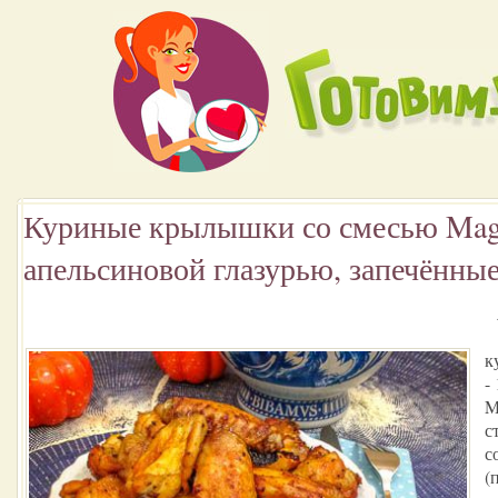
Куриные крылышки со смесью Magi
апельсиновой глазурью, запечённые
к
-
M
с
с
(