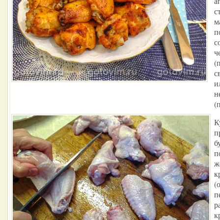
а
с
м
п
с
ч
(
с
и
н
(
К
п
б
п
ж
к
(
п
р
к