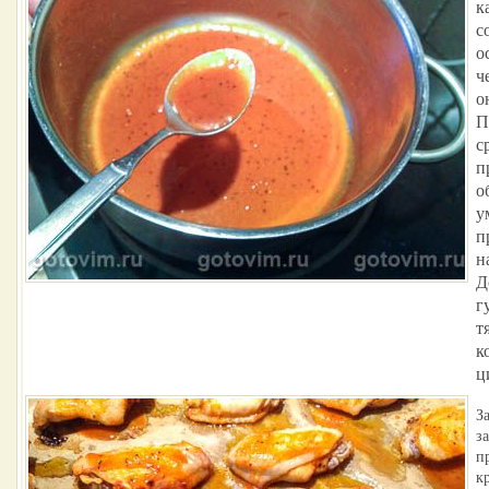
к
с
о
ч
о
П
с
п
о
у
п
н
Д
г
т
к
ц
З
з
п
к