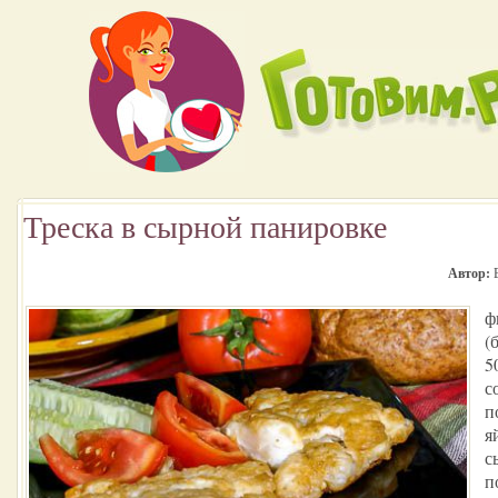
Треска в сырной панировке
Автор:
Е
ф
(
5
с
п
я
с
п