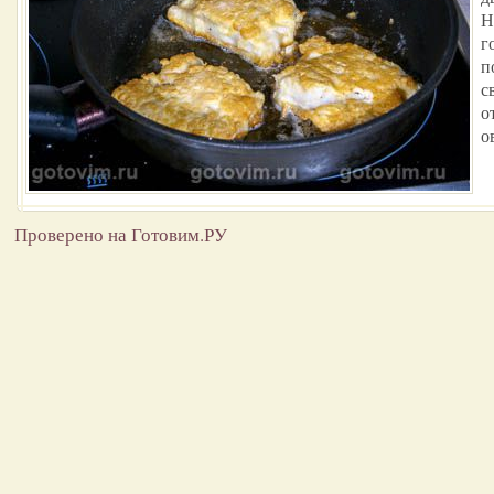
Н
г
п
с
о
о
Проверено на Готовим.РУ