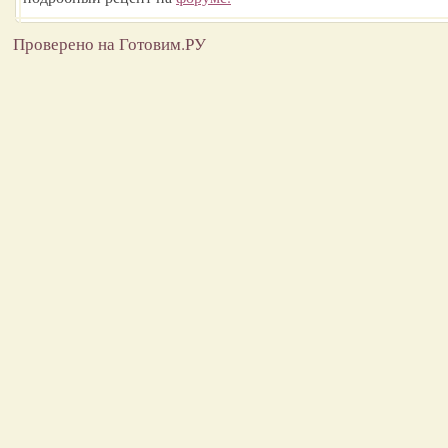
Проверено на Готовим.РУ