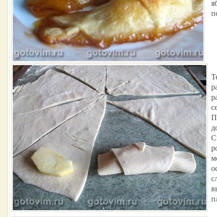
я
п
Т
р
р
с
П
д
С
р
м
о
с
в
п