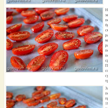
Н
з
п
б
с
р
м
р
п
п
с
П
с
с
т
З
п
п
1