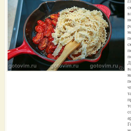
г
с
в
н
р
м
п
с
п
п
Д
в
м
п
ч
т
п
т
с
а
Г
м