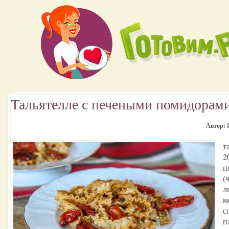
Тальятелле с печеными помидорам
Автор:
Е
т
2
п
(
л
м
с
п