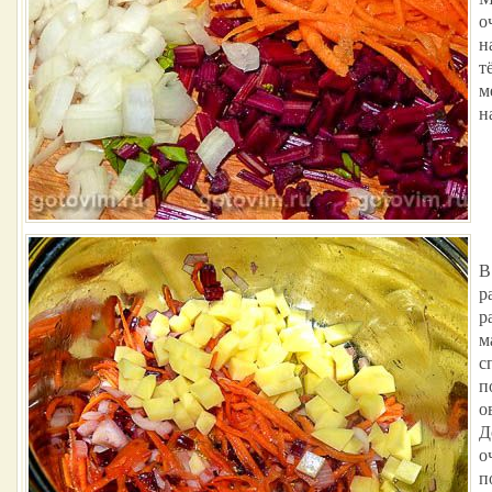
о
н
т
м
н
В
р
р
м
с
п
о
Д
о
п