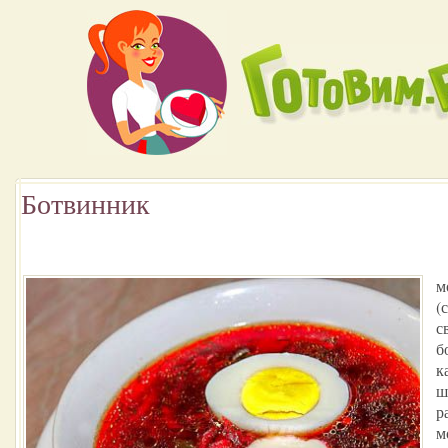
Ботвинник
м
(
с
б
к
ш
р
м