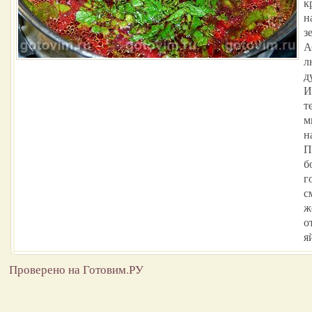
к
н
з
А
л
д
И
т
м
н
П
б
г
с
ж
о
я
Проверено на Готовим.РУ