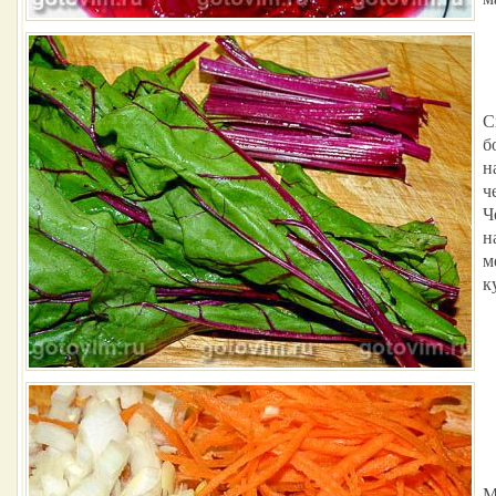
С
б
н
ч
Ч
н
м
к
М