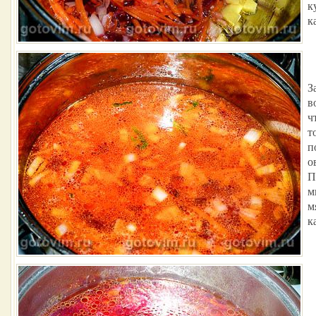
к
к
З
в
ч
т
п
о
П
м
м
к