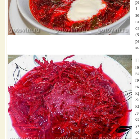
р
1
з
в
с
(
р
м
П
н
в
п
н
к
З
к
д
с
у
о
м