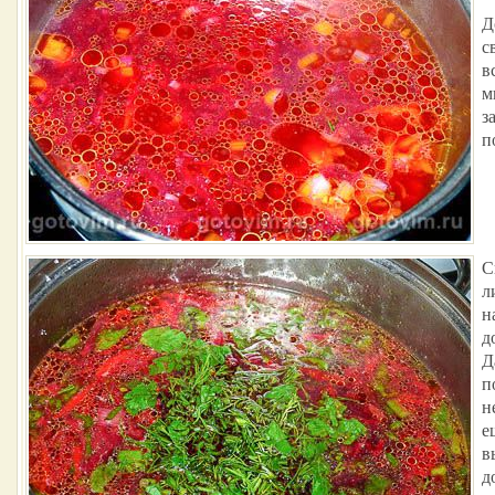
Д
с
в
м
з
п
С
л
н
д
Д
п
н
е
в
д