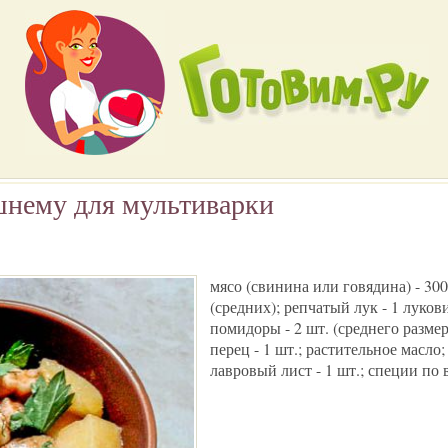
шнему для мультиварки
мясо (свинина или говядина) - 300г
(средних); репчатый лук - 1 лукови
помидоры - 2 шт. (среднего разме
перец - 1 шт.; растительное масло
лавровый лист - 1 шт.; специи по 