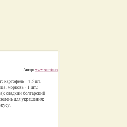
Автор:
www.gotovim.ru
; картофель - 4-5 шт.
ца; морковь - 1 шт.;
ра); сладкий болгарский
; зелень для украшения;
вкусу.