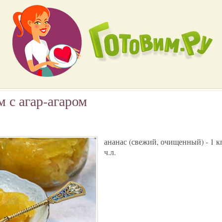
 с агар-агаром
ананас (свежий, очищенный) - 1 кг;
ч.л.