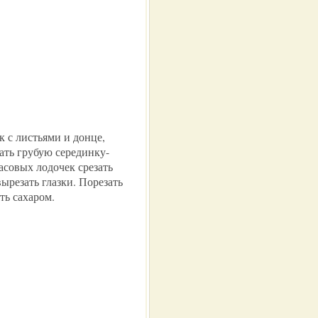
к с листьями и донце,
зать грубую серединку-
совых лодочек срезать
ырезать глазки. Порезать
ть сахаром.