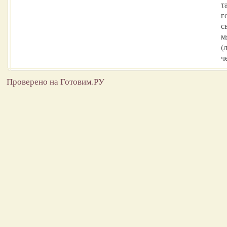
т
г
с
м
(
ч
Проверено на Готовим.РУ