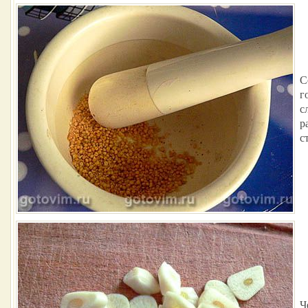
С
г
с
р
с
Ч