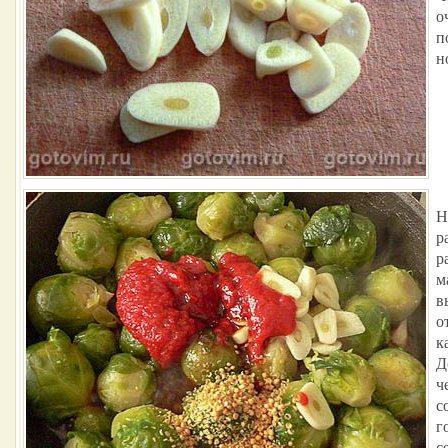
о
п
н
Н
р
р
м
в
о
к
Д
ч
с
г
с