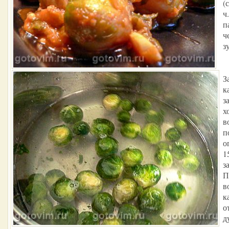
(
ч
па
ч
з
З
к
з
х
в
п
о
1
з
П
в
к
о
д