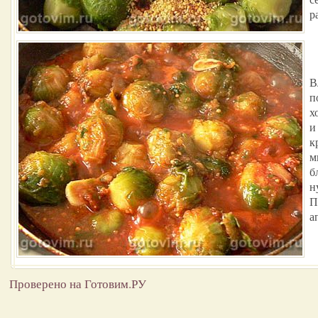
р
В
п
х
и
к
м
б
н
П
а
Проверено на Готовим.РУ