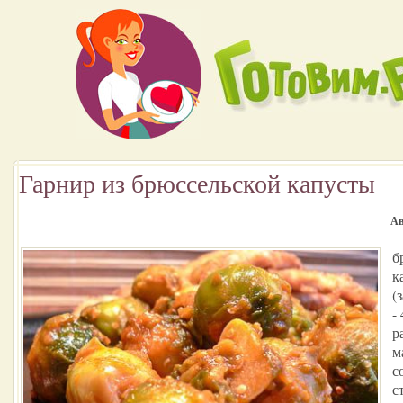
Гарнир из брюссельской капусты
Ав
б
к
(
-
р
м
с
с