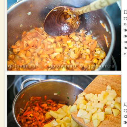
П
г
м
п
п
в
п
м
Д
г
к
п