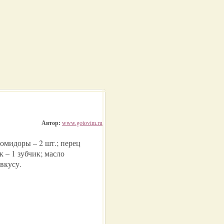
Автор:
www.gotovim.ru
 помидоры – 2 шт.; перец
к – 1 зубчик; масло
 вкусу.