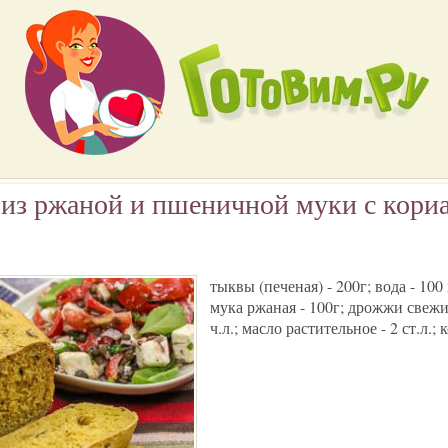
из ржаной и пшеничной муки с кори
тыквы (печеная) - 200г; вода - 100
мука ржаная - 100г; дрожжи свежие -
ч.л.; масло растительное - 2 ст.л.; 