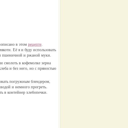
 описано в этом
рецепте
.
якоти. Её я и буду использовать
си пшеничной и ржаной муки.
ли смолоть в кофемолке зерна
леба и без него, но с пряностью
овать погружным блендером,
водой и немного прогреть.
ь в контейнер хлебопечки.