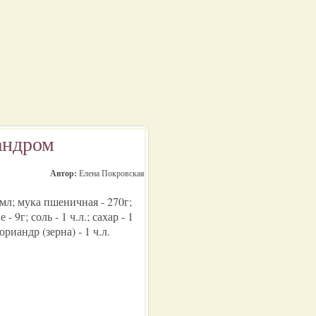
андром
Автор:
Елена Покровская
 мл; мука пшеничная - 270г;
 9г; соль - 1 ч.л.; сахар - 1
кориандр (зерна) - 1 ч.л.