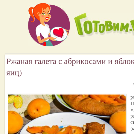
Ржаная галета с абрикосами и ябло
яиц)
р
1
м
р
с
(