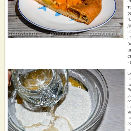
с
те
р
ч.
д
я
а
(
ш
с
-
С
р
п
В
р
с
с
м
п
г
П