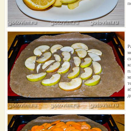
п
Р
м
с
к
п
м
т
я
д