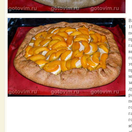
В
1
п
п
г
в
г
э
п
м
з
д
р
п
г
г
г
я
а