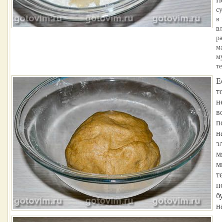
с
в
в
р
м
м
те
Е
т
н
в
п
н
э
м
м
т
п
б
н