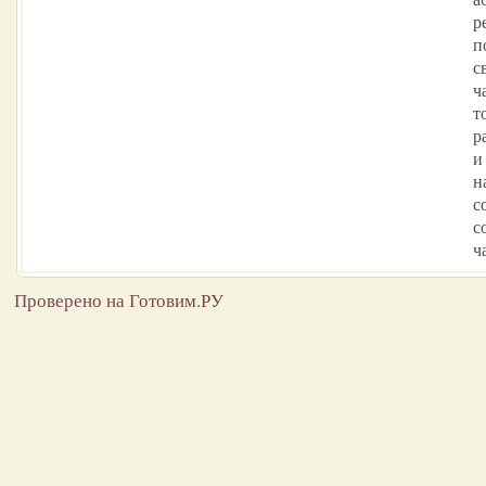
р
п
с
ч
т
р
и
н
с
с
ч
Проверено на Готовим.РУ