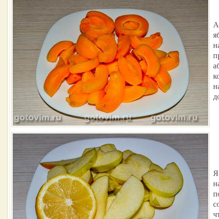
А
я
н
п
а
к
н
д
Я
н
п
с
ч