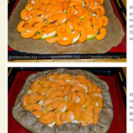
Н
р
н
а
П
н
Н
с
н
ф
п