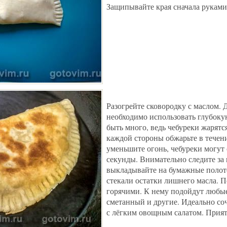
Защипывайте края сначала руками
Разогрейте сковородку с маслом. 
необходимо использовать глубоку
быть много, ведь чебуреки жарятс
каждой стороны обжарьте в течен
уменьшите огонь, чебуреки могут
секунды. Внимательно следите за
выкладывайте на бумажные полоте
стекали остатки лишнего масла. П
горячими. К нему подойдут любые
сметанный и другие. Идеально соч
с лёгким овощным салатом. Прият