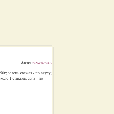
Автор:
www.gotovim.ru
50г; зелень свежая - по вкусу;
около 1 стакана; соль - по