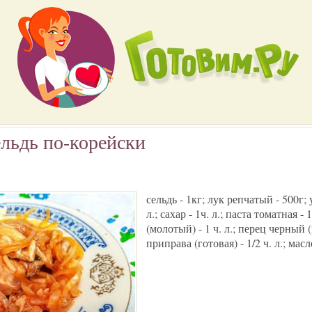
льдь по-корейски
сельдь - 1кг; лук репчатый - 500г; у
л.; сахар - 1ч. л.; паста томатная -
(молотый) - 1 ч. л.; перец черный (
приправа (готовая) - 1/2 ч. л.; мас