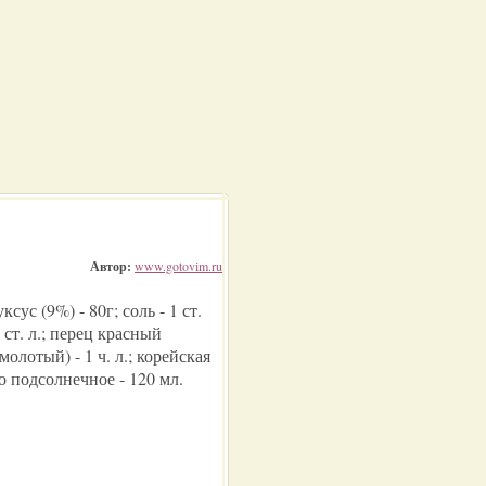
Автор:
www.gotovim.ru
ксус (9%) - 80г; соль - 1 ст.
 1 ст. л.; перец красный
молотый) - 1 ч. л.; корейская
ло подсолнечное - 120 мл.