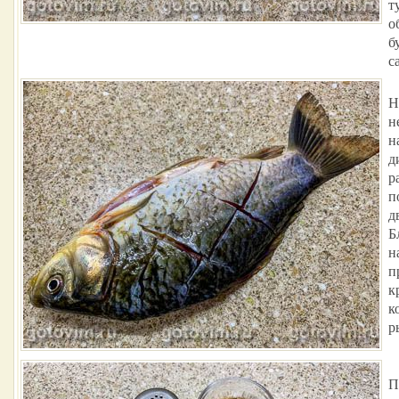
т
о
б
с
Н
н
н
д
р
п
д
Б
н
п
к
к
р
П