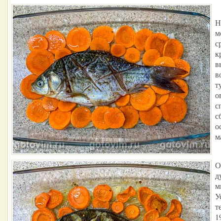
Н
м
с
к
в
в
т
о
с
с
о
м
О
д
м
У
т
1