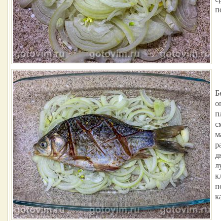
п
Б
о
п
с
м
р
д
л
к
п
к