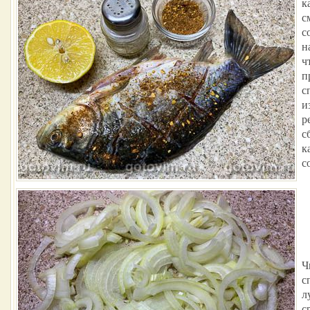
к
с
с
н
ч
п
с
и
р
с
к
с
Ч
с
л
с