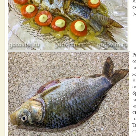
м
с
(
Р
о
в
ж
В
о
б
в
ч
с
п
Т
с