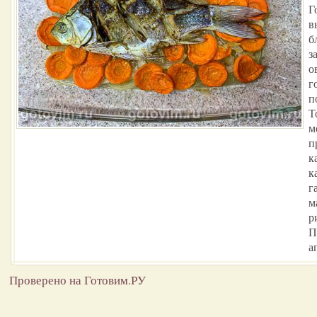
Г
в
б
з
о
г
п
Т
м
п
к
к
г
м
р
П
а
Проверено на Готовим.РУ