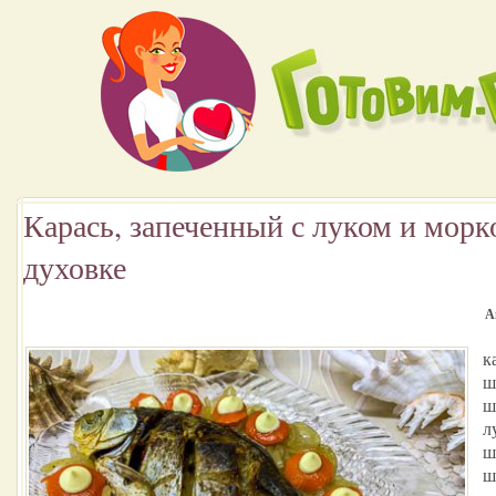
Карась, запеченный с луком и морк
духовке
А
к
ш
ш
л
ш
ш