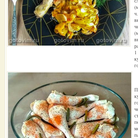
с
(
ч
в
ч
(
в
р
1 
к
г
П
к
г
ч
с
п
м
п