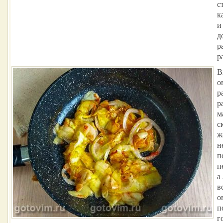
с
к
и
д
р
р
В
о
р
р
м
с
ж
н
п
п
а
в
о
п
г