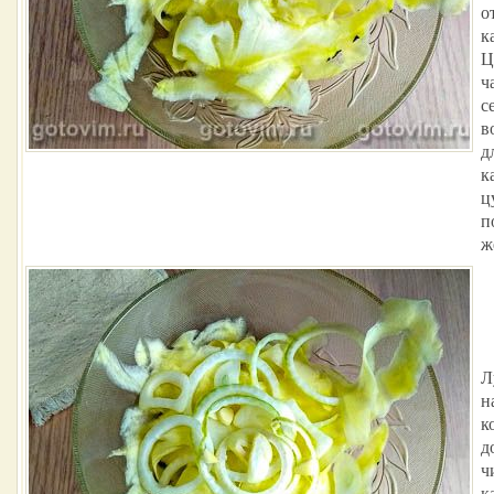
о
к
Ц
ч
с
в
д
к
ц
п
ж
Л
н
к
д
ч
к