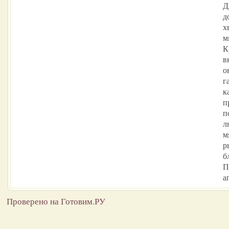
Д
д
х
м
К
в
о
г
к
п
п
л
м
р
б
П
а
Проверено на Готовим.РУ