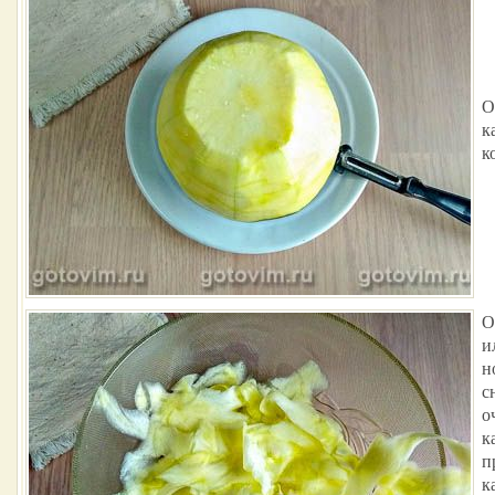
О
к
к
О
и
н
с
о
к
п
к