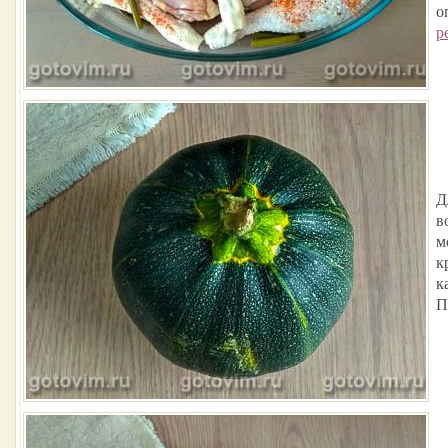
о
р
Д
в
м
к
к
П