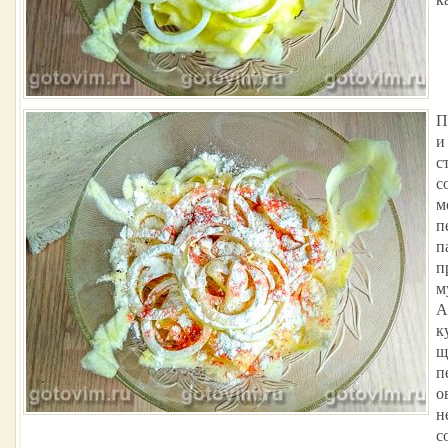
П
и
с
с
м
п
п
п
м
А
к
щ
п
о
н
с