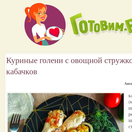
Куриные голени с овощной стружко
кабачков
Авто
к
(
ш
р
ш
с