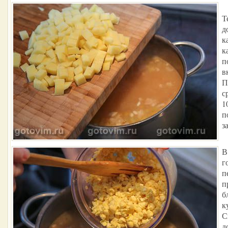
Т
д
к
к
п
в
П
с
1
п
з
В
г
п
п
б
к
С
д