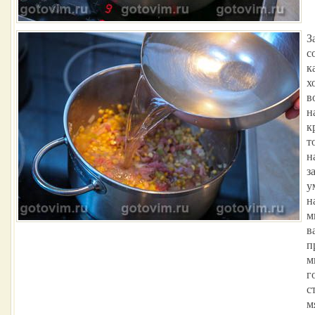
З
с
к
х
в
н
к
т
н
з
у
н
м
в
п
м
г
с
м