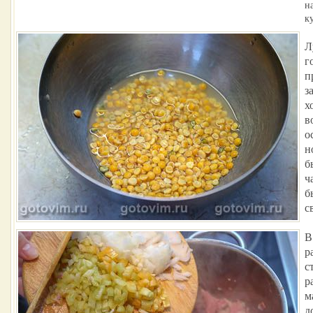
н
к
Л
г
п
з
х
в
о
н
б
ч
б
с
В
р
ст
р
м
д