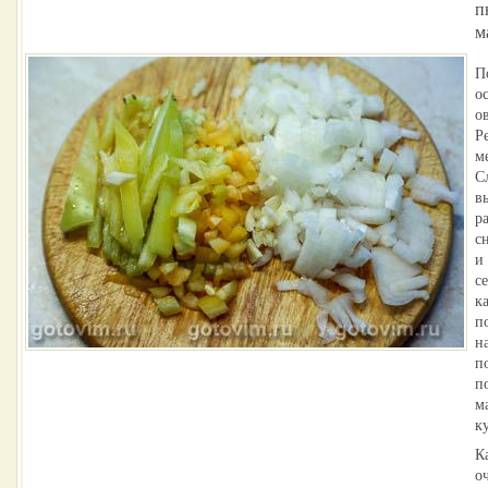
п
м
П
о
о
Р
м
С
в
р
с
и
с
к
п
н
п
п
м
к
К
о