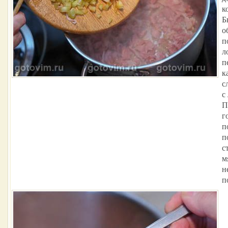
к
Б
о
п
л
п
к
с
с
П
г
п
п
с
м
н
п