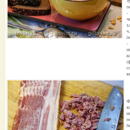
л
п
-
ч
х
ч
п
-
и
к
(
с
в
Ф
к
и
п
б