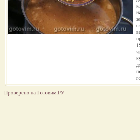
к
н
з
с
в
п
1
ч
к
д
п
г
Проверено на Готовим.РУ