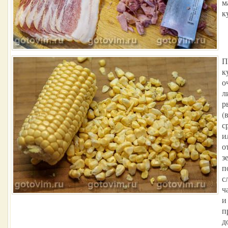
м
к
П
к
о
л
р
(
с
и
о
з
п
с
ч
и
п
д