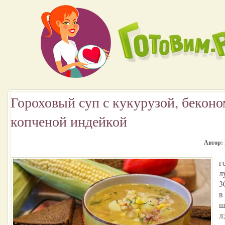
Гороховый суп с кукурузой, беконо
копченой индейкой
Автор:
г
л
3
в
ш
л