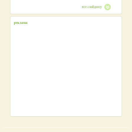
все слайдшоу
реклама