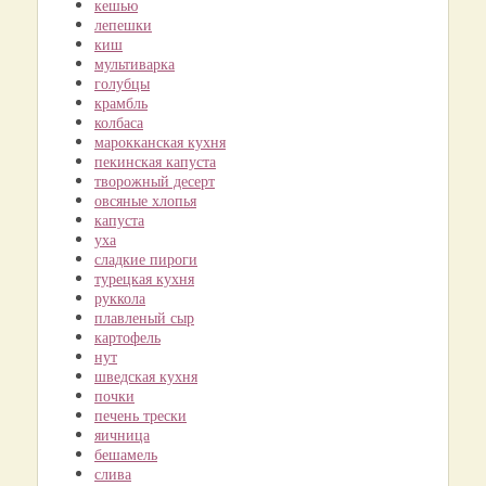
кешью
лепешки
киш
мультиварка
голубцы
крамбль
колбаса
марокканская кухня
пекинская капуста
творожный десерт
овсяные хлопья
капуста
уха
сладкие пироги
турецкая кухня
руккола
плавленый сыр
картофель
нут
шведская кухня
почки
печень трески
яичница
бешамель
слива