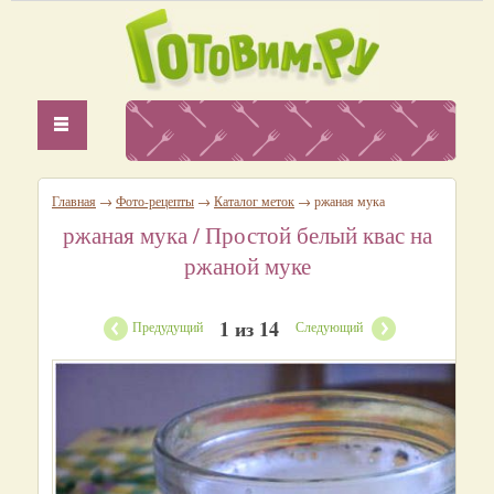
Главная
→
Фото-рецепты
→
Каталог меток
→ ржаная мука
ржаная мука
/ Простой белый квас на
ржаной муке
1 из 14
Предудущий
Следующий