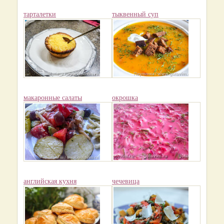
тарталетки
тыквенный суп
макаронные салаты
окрошка
английская кухня
чечевица