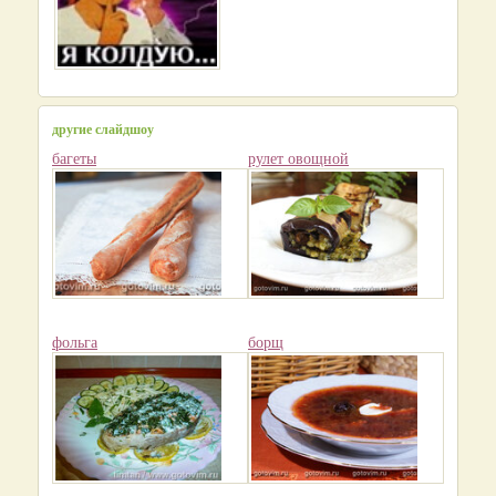
другие слайдшоу
багеты
рулет овощной
фольга
борщ