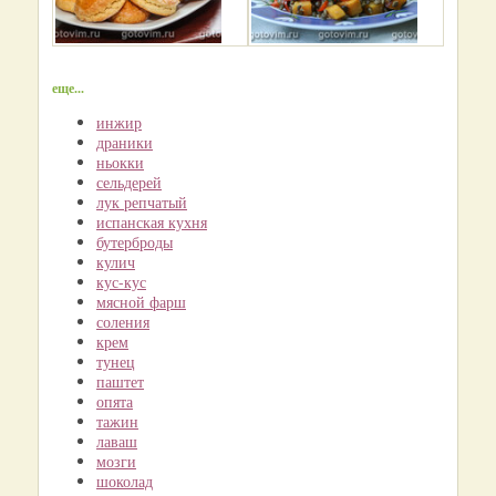
еще...
инжир
драники
ньокки
сельдерей
лук репчатый
испанская кухня
бутерброды
кулич
кус-кус
мясной фарш
соления
крем
тунец
паштет
опята
тажин
лаваш
мозги
шоколад