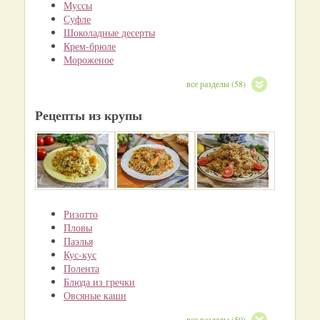
Муссы
Суфле
Шоколадные десерты
Крем-брюле
Мороженое
все разделы (58)
Рецепты из крупы
Ризотто
Пловы
Паэлья
Кус-кус
Полента
Блюда из гречки
Овсяные каши
все разделы (50)