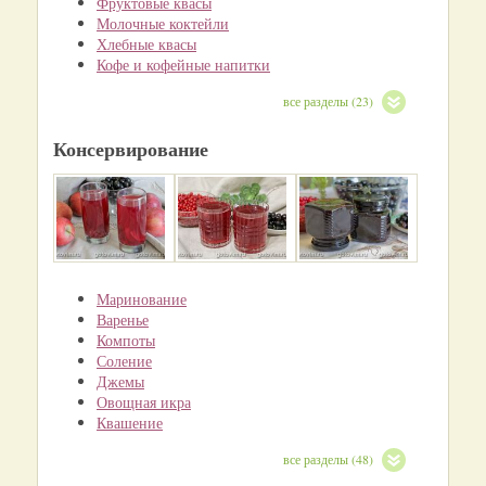
Фруктовые квасы
Молочные коктейли
Хлебные квасы
Кофе и кофейные напитки
все разделы (23)
Консервирование
Маринование
Варенье
Компоты
Соление
Джемы
Овощная икра
Квашение
все разделы (48)