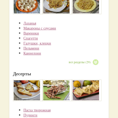
Лазанья
Макароны с соусами
Вареники
Спагетти
Галушки, клецки
Пельмени
Каннелони
все разделы (29)
Десерты
Пасха творожная
Пудинги