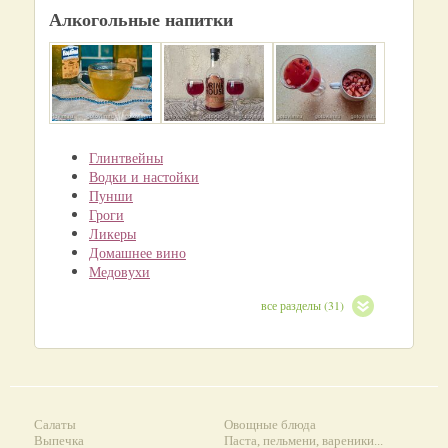
Алкогольные напитки
Глинтвейны
Водки и настойки
Пунши
Гроги
Ликеры
Домашнее вино
Медовухи
все разделы (31)
Салаты
Овощные блюда
Выпечка
Паста, пельмени, вареники...