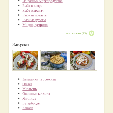
Из разных морепродуктов
Рыба в кляре
Рыба жареная
Рыбные котлеты
Рыбные рулеты
Мидии, устрицы
все разделы (43)
Закуски
Запеканки творожные
Омлет
Жюльены
Овощные котлеты
Яичница
Бутерброды
Канапе