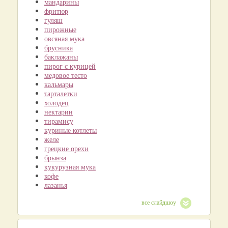
мандарины
фритюр
гуляш
пирожные
овсяная мука
брусника
баклажаны
пирог с курицей
медовое тесто
кальмары
тарталетки
холодец
нектарин
тирамису
куриные котлеты
желе
грецкие орехи
брынза
кукурузная мука
кофе
лазанья
все слайдшоу