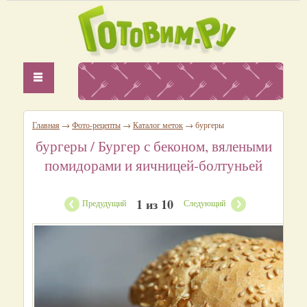
Главная
→
Фото-рецепты
→
Каталог меток
→ бургеры
бургеры
/ Бургер с беконом, вялеными
помидорами и яичницей-болтуньей
1 из 10
Предудущий
Следующий