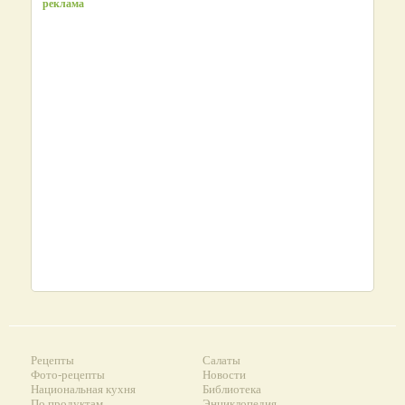
реклама
Рецепты
Салаты
Фото-рецепты
Новости
Национальная кухня
Библиотека
По продуктам
Энциклопедия