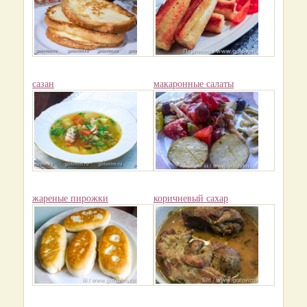
сазан
макаронные салаты
жареные пирожки
коричневый сахар