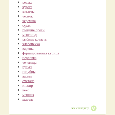
редька
курага
котлеты
чеснок
черемша
судак
грецкие орехи
мангольд
рыбные котлеты
хлебопечка
варенье
фаршированная курица
перловка
чечевица
рулька
голубцы
вафли
сметана
инжир
кекс
манник
щавель
все слайдшоу