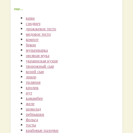
еще...
киви
сэндвич
дрожжевое тесто
медовое тесто
компот
бекон
мультиварка
овсяная мука
украинская кухня
творожный сыр
козий сыр
ликер
тиляпия
кролик
нут
камамбер
желе
шоколад
ребрышки
фольга
тосты
крабовые палочки