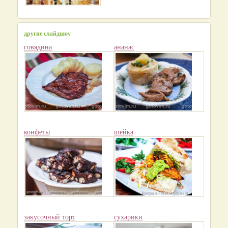
другие слайдшоу
говядина
ананас
конфеты
шейка
закусочный торт
сухарики