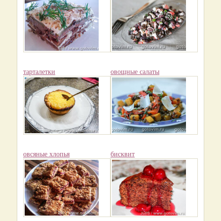
тарталетки
овощные салаты
овсяные хлопья
бисквит