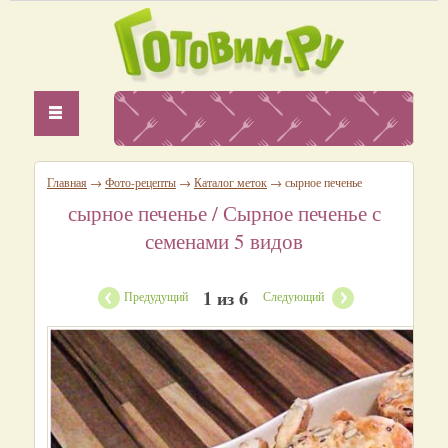
Главная
→
Фото-рецепты
→
Каталог меток
→ сырное печенье
сырное печенье
/ Сырное печенье с
семенами 5 видов
1 из 6
Предудущий
Следующий