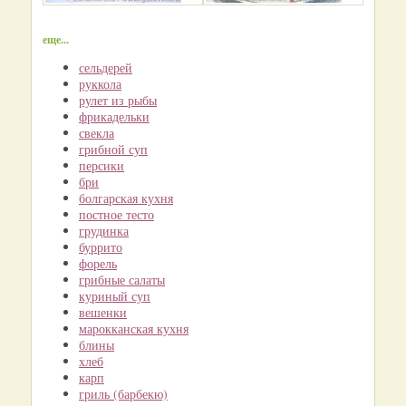
еще...
сельдерей
руккола
рулет из рыбы
фрикадельки
свекла
грибной суп
персики
бри
болгарская кухня
постное тесто
грудинка
буррито
форель
грибные салаты
куриный суп
вешенки
марокканская кухня
блины
хлеб
карп
гриль (барбекю)