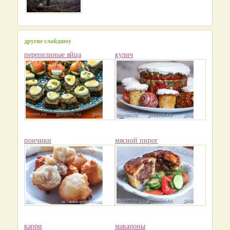
другие слайдшоу
перепелиные яйца
кулич
пончики
мясной пирог
карри
макароны