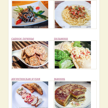
сырное печенье
пельмени
аргентинская кухня
манник