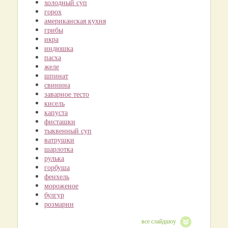
холодный суп
горох
американская кухня
грибы
икра
индюшка
пасха
желе
шпинат
свинина
заварное тесто
кисель
капуста
фисташки
тыквенный суп
ватрушки
шарлотка
рулька
горбуша
фенхель
мороженое
булгур
розмарин
все слайдшоу