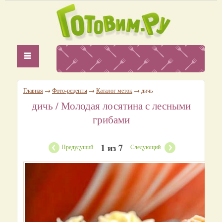
Главная
→
Фото-рецепты
→
Каталог меток
→ дичь
дичь
/ Молодая лосятина с лесными
грибами
1 из 7
Предудущий
Следующий