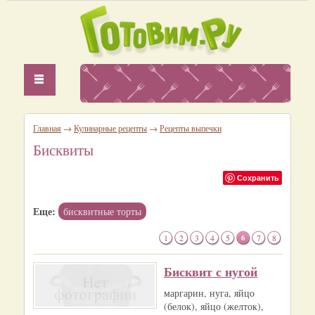
Главная
→
Кулинарные рецепты
→
Рецепты выпечки
Бисквиты
Сохранить
Еще:
бисквитные торты
1
2
3
4
5
6
7
8
Бисквит с нугой
маргарин, нуга, яйцо
(белок), яйцо (желток),