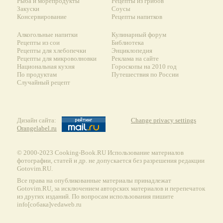
Рыба и морепродукты
Рецепты из грибов
Закуски
Соусы
Консервирование
Рецепты напитков
Алкогольные напитки
Кулинарный форум
Рецепты из сои
Библиотека
Рецепты для хлебопечки
Энциклопедия
Рецепты для микроволновки
Реклама на сайте
Национальная кухня
Гороскопы на 2010 год
По продуктам
Путешествия по России
Случайный рецепт
Дизайн сайта:
Change privacy settings
Orangelabel.ru
© 2000-2023 Сooking-Book.RU Использование материалов
фотографии, статей и др. не допускается без разрешения редакции
Gotovim.RU.
Все права на опубликованные материалы принадлежат
Gotovim.RU, за исключением авторских материалов и перепечаток
из других изданий. По вопросам использования пишите
info[собака]vedaweb.ru