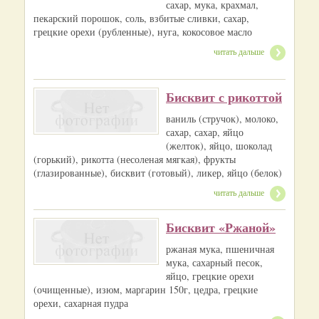
сахар, мука, крахмал,
пекарский порошок, соль, взбитые сливки, сахар,
грецкие орехи (рубленные), нуга, кокосовое масло
читать дальше
Бисквит с рикоттой
ваниль (стручок), молоко,
сахар, сахар, яйцо
(желток), яйцо, шоколад
(горький), рикотта (несоленая мягкая), фрукты
(глазированные), бисквит (готовый), ликер, яйцо (белок)
читать дальше
Бисквит «Ржаной»
ржаная мука, пшеничная
мука, сахарный песок,
яйцо, грецкие орехи
(очищенные), изюм, маргарин 150г, цедра, грецкие
орехи, сахарная пудра