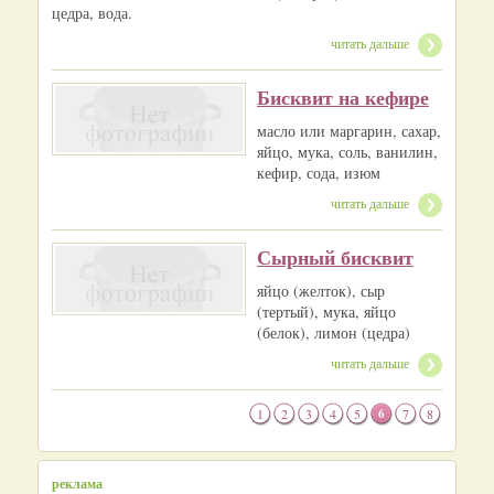
цедра, вода.
читать дальше
Бисквит на кефире
масло или маргарин, сахар,
яйцо, мука, соль, ванилин,
кефир, сода, изюм
читать дальше
Сырный бисквит
яйцо (желток), сыр
(тертый), мука, яйцо
(белок), лимон (цедра)
читать дальше
1
2
3
4
5
6
7
8
реклама