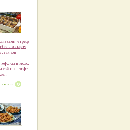
оливками и грецкими орехами
олбасой и сыром
 ветчиной
ртофелем и молодой капустой
устой и картофелем
нами
е рецепты