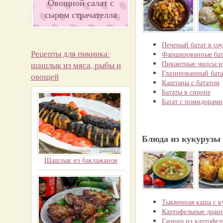
Овощной салат с
сыром страчателла
Печеный батат в соу
Рецепты для пикника:
Фаршированные ба
Пикантные чипсы из
шашлык из мяса, рыбы и
Глазированный бата
овощей
Каштаны с бататом
Бататы в сиропе
Батат с помидорами
Блюда из кукурузы
Шашлык из баклажанов
Тыквенная каша с 
Картофельные драни
Гарнир из картофел