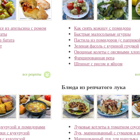
се из апельсина с ромом
Как снять кожицу с помидора
таты
Быстрые малосольные огурцы
 батата
Пастила из помидоров (с паприко
т
Зеленая фасоль с куриной грудкой
Овощные колеты с овсяными хлоп
Фаршированная репа
Шпинат с рисом и яйцом
все рецепты
вс
Блюда из репчатого лука
кукурузой и помидорами
Луковые котлеты в томатном соусе
ки с кукурузой
Лук, маринованный с сумахом в в
я с кукурузой
Маринованный лук для шашлыка