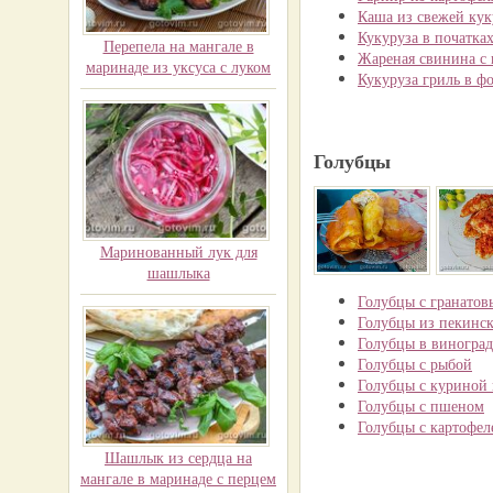
Каша из свежей ку
Кукуруза в початках
Перепела на мангале в
Жареная свинина с 
маринаде из уксуса с луком
Кукуруза гриль в ф
Голубцы
Маринованный лук для
шашлыка
Голубцы с гранатов
Голубцы из пекинск
Голубцы в виноград
Голубцы с рыбой
Голубцы с куриной
Голубцы с пшеном
Голубцы с картофел
Шашлык из сердца на
мангале в маринаде с перцем