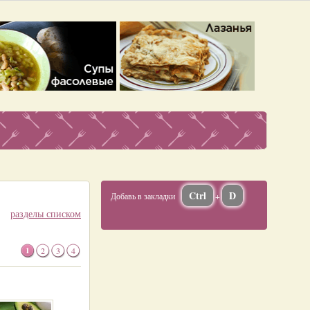
Ctrl
D
Добавь в закладки
+
разделы списком
1
2
3
4