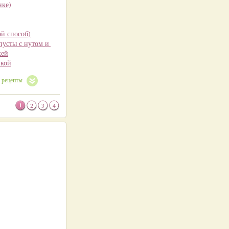
нке)
ой способ)
пусты с нутом и курагой
жей
вкой
е рецепты
1
2
3
4