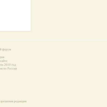
й форум
а
дия
 сайте
на 2010 год
ия по России
разрешения редакции