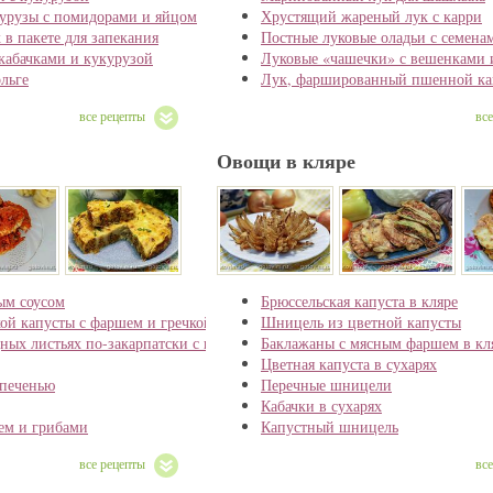
курузы с помидорами и яйцом
Хрустящий жареный лук с карри
 в пакете для запекания
Постные луковые оладьи с семена
кабачками и кукурузой
Луковые «чашечки» с вешенками 
ольге
Лук, фаршированный пшенной каш
все рецепты
вс
Овощи в кляре
ым соусом
Брюссельская капуста в кляре
ой капусты с фаршем и гречкой в томатно-сметанном соусе
Шницель из цветной капусты
ных листьях по-закарпатски с кукурузной крупой и рисом
Баклажаны с мясным фаршем в кл
Цветная капуста в сухарях
 печенью
Перечные шницели
Кабачки в сухарях
ем и грибами
Капустный шницель
все рецепты
вс