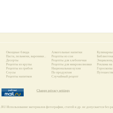
Овощные блюда
Алкогольные напитки
Кулинарны
Паста, пельмени, вареники...
Рецепты из сои
Библиотек
Десерты
Рецепты для хлебопечки
Энциклопе
Рецепты из крупы
Рецепты для микроволновки
Реклама на
Рецепты из грибов
Национальная кухня
Гороскопы 
Соусы
По продуктам
Путешеств
Рецепты напитков
Случайный рецепт
Change privacy settings
RU Использование материалов фотографии, статей и др. не допускается без 