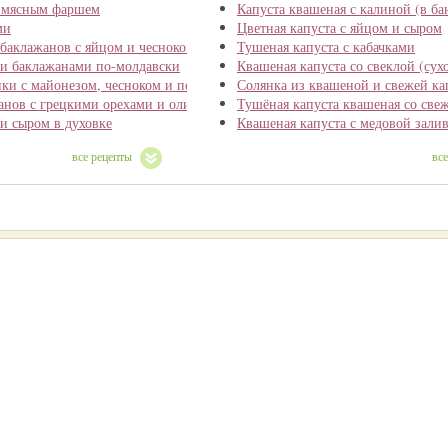
с мясным фаршем
Капуста квашеная с калиной (в ба
ми
Цветная капуста с яйцом и сыром
 баклажанов с яйцом и чесноком
Тушеная капуста с кабачками
и баклажанами по-молдавски
Квашеная капуста со свеклой (сух
ики с майонезом, чесноком и помидорами
Солянка из квашеной и свежей ка
анов с грецкими орехами и оливками на зиму
Тушёная капуста квашеная со све
и сыром в духовке
Квашеная капуста с медовой зали
все рецепты
вс