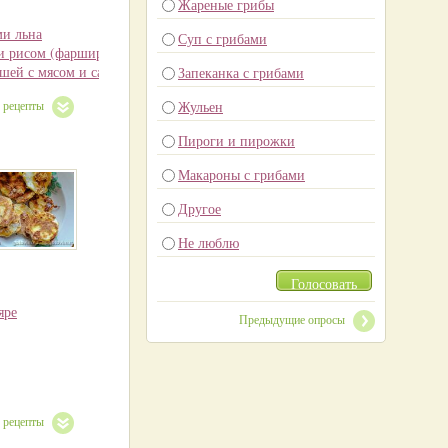
Жареные грибы
ми льна
Суп с грибами
и рисом (фаршированный лук)
ей с мясом и салом
Запеканка с грибами
е рецепты
Жульен
Пироги и пирожки
Макароны с грибами
Другое
Не люблю
Голосовать
яре
Предыдущие опросы
е рецепты