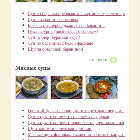
Суп из бараньих ребрышек с картошкой, кале и грибами
Суп с бараниной и машем
Бозбаш по-азербайджански из баранины
Нухат шурпа (мясной суп с горохом)
Суп бухлер (бурятский суп)
Суп из баранины с белой фасолью
Шурпа с молодой бараниной
все рецепты
Мясные супы
Говяжий бульон с овощами и жареными клецками
Суп из утиных шеек с солеными огурцами
Суп из утиных шеек с тыквой и перцем халапеньо
Щи с мясом и солеными грибами
Мясные щи с фасолью, квашеной и свежей капустой