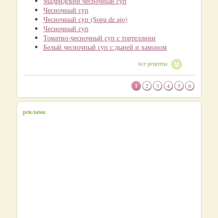
Мадридский чесночный суп
Чесночный суп
Чесночный суп (Sopa de ajo)
Чесночный суп
Томатно-чесночный суп с тортеллини
Белый чесночный суп с дыней и хамоном
все рецепты
1
2
3
4
5
6
реклама