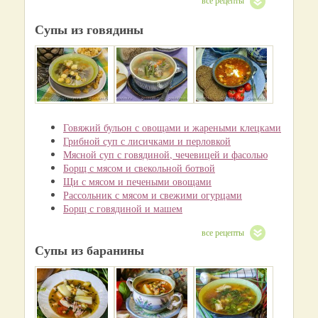
все рецепты
Супы из говядины
Говяжий бульон с овощами и жареными клецками
Грибной суп с лисичками и перловкой
Мясной суп с говядиной, чечевицей и фасолью
Борщ с мясом и свекольной ботвой
Щи с мясом и печеными овощами
Рассольник с мясом и свежими огурцами
Борщ с говядиной и машем
все рецепты
Супы из баранины