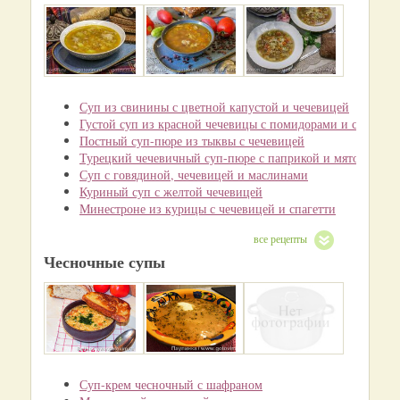
Суп из свинины с цветной капустой и чечевицей
Густой суп из красной чечевицы с помидорами и сладким
Постный суп-пюре из тыквы с чечевицей
Турецкий чечевичный суп-пюре с паприкой и мятой
Суп с говядиной, чечевицей и маслинами
Куриный суп с желтой чечевицей
Минестроне из курицы с чечевицей и спагетти
все рецепты
Чесночные супы
Суп-крем чесночный с шафраном