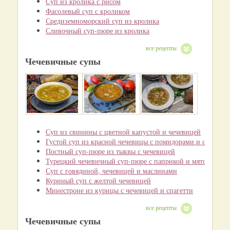
Суп из кролика с рисом
Фасолевый суп с кроликом
Средиземноморский суп из кролика
Сливочный суп-пюре из кролика
все рецепты
Чечевичные супы
Суп из свинины с цветной капустой и чечевицей
Густой суп из красной чечевицы с помидорами и сладким
Постный суп-пюре из тыквы с чечевицей
Турецкий чечевичный суп-пюре с паприкой и мятой
Суп с говядиной, чечевицей и маслинами
Куриный суп с желтой чечевицей
Минестроне из курицы с чечевицей и спагетти
все рецепты
Чечевичные супы