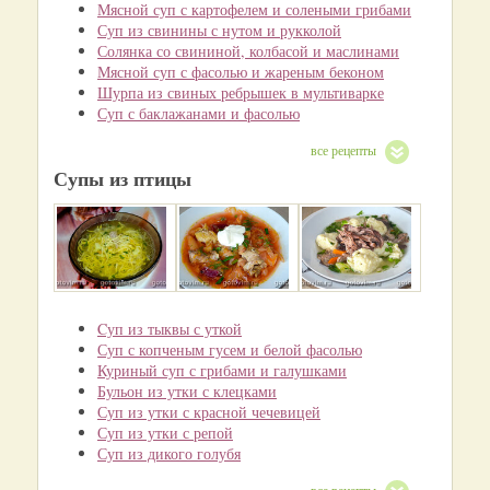
Мясной суп с картофелем и солеными грибами
Суп из свинины с нутом и рукколой
Солянка со свининой, колбасой и маслинами
Мясной суп с фасолью и жареным беконом
Шурпа из свиных ребрышек в мультиварке
Суп с баклажанами и фасолью
все рецепты
Супы из птицы
Cуп из тыквы с уткой
Суп с копченым гусем и белой фасолью
Куриный суп с грибами и галушками
Бульон из утки с клецками
Суп из утки с красной чечевицей
Суп из утки с репой
Суп из дикого голубя