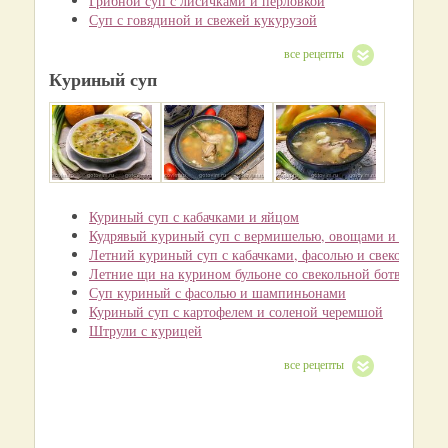
Грибной суп с лисичками и перловкой
Суп с говядиной и свежей кукурузой
все рецепты
Куриный суп
Куриный суп с кабачками и яйцом
Кудрявый куриный суп с вермишелью, овощами и сырым я
Летний куриный суп с кабачками, фасолью и свекольной 
Летние щи на курином бульоне со свекольной ботвой
Суп куриный с фасолью и шампиньонами
Куриный суп с картофелем и соленой черемшой
Штрули с курицей
все рецепты