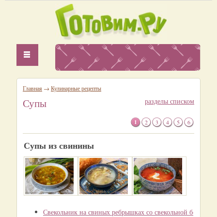
Главная
→
Кулинарные рецепты
Супы
разделы списком
1
2
3
4
5
6
Супы из свинины
Свекольник на свиных ребрышках со свекольной ботвой