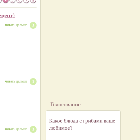
4
5
6
7
8
цепт)
читать дальше
читать дальше
Голосование
Какое блюда с грибами ваше
любимое?
читать дальше