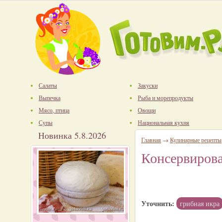
Салаты
Закуски
Выпечка
Рыба и морепродукты
Мясо, птица
Овощи
Супы
Национальная кухня
Новинка 5.8.2026
Главная
→
Кулинарные рецепты
Консервирова
Уточнить:
грибная икра