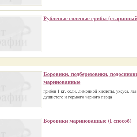
Рубленые соленые грибы (старинный
Боровики, подберезовики, подосинов
маринованные
грибов 1 кг, соли, лимонной кислоты, уксуса, ла
душистого и горького черного перца
Боровики маринованные (I способ)