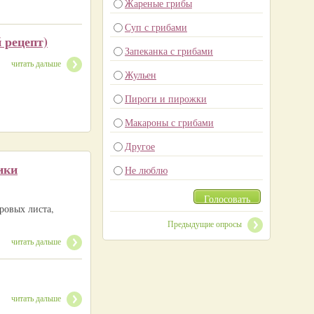
Жареные грибы
Суп с грибами
 рецепт)
Запеканка с грибами
читать дальше
Жульен
Пироги и пирожки
Макароны с грибами
Другое
ики
Не люблю
Голосовать
вровых листа,
Предыдущие опросы
читать дальше
читать дальше