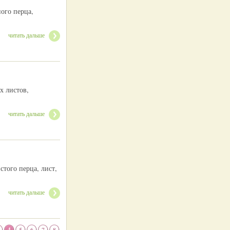
ного перца,
читать дальше
х листов,
читать дальше
стого перца, лист,
читать дальше
4
5
6
7
8