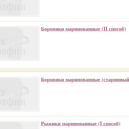
Боровики маринованные (II способ)
Боровики маринованные (старинный
Рыжики маринованные (I способ)