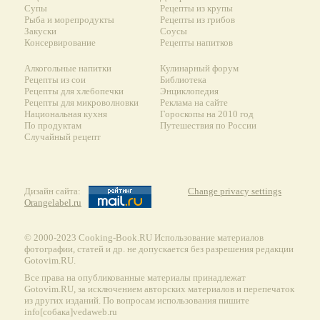
Супы
Рецепты из крупы
Рыба и морепродукты
Рецепты из грибов
Закуски
Соусы
Консервирование
Рецепты напитков
Алкогольные напитки
Кулинарный форум
Рецепты из сои
Библиотека
Рецепты для хлебопечки
Энциклопедия
Рецепты для микроволновки
Реклама на сайте
Национальная кухня
Гороскопы на 2010 год
По продуктам
Путешествия по России
Случайный рецепт
Дизайн сайта:
Change privacy settings
Orangelabel.ru
© 2000-2023 Сooking-Book.RU Использование материалов
фотографии, статей и др. не допускается без разрешения редакции
Gotovim.RU.
Все права на опубликованные материалы принадлежат
Gotovim.RU, за исключением авторских материалов и перепечаток
из других изданий. По вопросам использования пишите
info[собака]vedaweb.ru