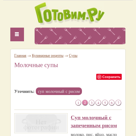
Главная
→
Кулинарные рецепты
→
Супы
Молочные супы
Сохранить
Уточнить:
суп молочный с рисом
1
2
3
4
5
6
7
Суп молочный с
запеченным рисом
молоко, рис, яйцо, масло