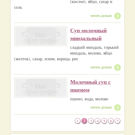
(кислое), яйцо, сахар и
соль
читать дальше
Суп молочный
миндальный
сладкий миндаль, горький
миндаль, молоко, яйцо
(желток), сахар, изюм, корица, рис
читать дальше
Молочный суп с
пшеном
пшено, вода, молоко
читать дальше
1
2
3
4
5
6
7