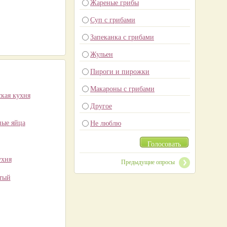
Жареные грибы
Суп с грибами
Запеканка с грибами
Жульен
Пироги и пирожки
Макароны с грибами
кая кухня
Другое
ные яйца
Не люблю
Голосовать
ухня
Предыдущие опросы
атый