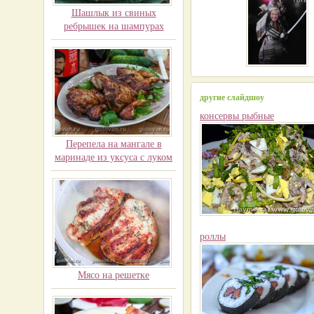
Шашлык из свиных
ребрышек на шампурах
другие слайдшоу
консервы рыбные
Перепела на мангале в
маринаде из уксуса с луком
роллы
Мясо на решетке