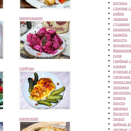
ветчина
слоеные с
кефир
маринование
драники
сухарики
квашеная 
крамбль
ризотто
моцарелл
фарширов
плов
грибные с
оливки
горбуша
куриная п
греческая
черносли
пирожки
аргентинс
щавель
багеты
ряженка
бискотти
каннелони
творог
рыбные к
овсяные х