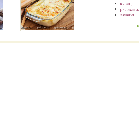
курица
рисовая 
лазанья
в