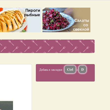
Ctrl
D
Добавь в закладки
+