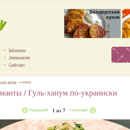
Библиотека
Энциклопедия
Слайд-шоу
талог меток
→ манты
манты
/ Гуль-ханум по-украински
1 из 7
Предудущий
Следующий