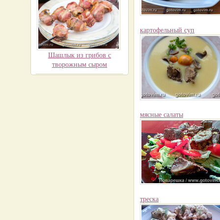
картофельный суп
Шашлык из грибов с
творожным сыром
мясные салаты
треска