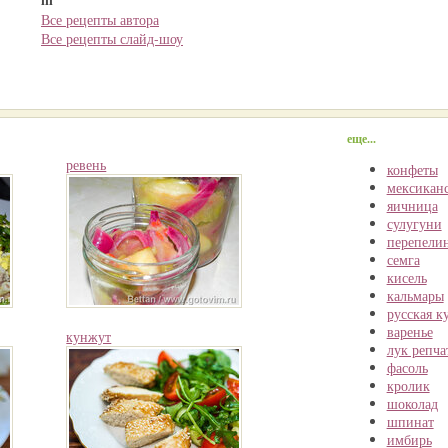
Все рецепты автора
Все рецепты слайд-шоу
еще...
ревень
конфеты
мексиканс
яичница
сулугуни
перепели
семга
кисель
кальмары
русская к
варенье
кунжут
лук репч
фасоль
кролик
шоколад
шпинат
имбирь