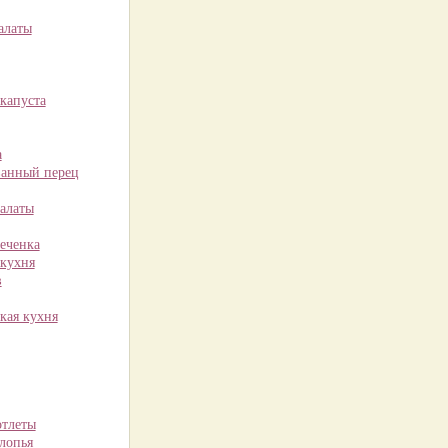
алаты
капуста
а
анный перец
алаты
еченка
 кухня
в
кая кухня
отлеты
лопья