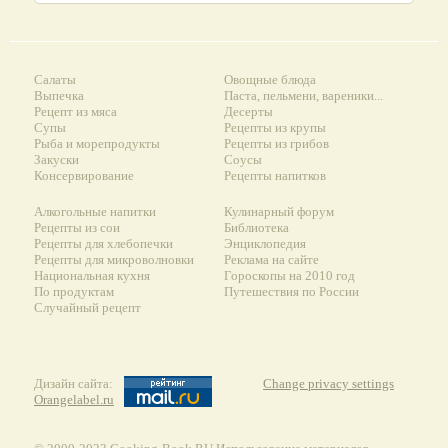
Салаты
Овощные блюда
Выпечка
Паста, пельмени, вареники...
Рецепт из мяса
Десерты
Супы
Рецепты из крупы
Рыба и морепродукты
Рецепты из грибов
Закуски
Соусы
Консервирование
Рецепты напитков
Алкогольные напитки
Кулинарный форум
Рецепты из сои
Библиотека
Рецепты для хлебопечки
Энциклопедия
Рецепты для микроволновки
Реклама на сайте
Национальная кухня
Гороскопы на 2010 год
По продуктам
Путешествия по России
Случайный рецепт
Дизайн сайта:
Change privacy settings
Orangelabel.ru