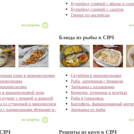
Бутерброд горячий с яйцом и сол
Бутерброд горячий с салатом
Гренки по-английски
все рецепты
вс
Блюда из рыбы в СВЧ
лочным пюре в микроволновке
Скумбрия в микроволновке
кроволновке
Рыба, запеченная с брокколи
 микроволновке
Запеканка с кальмарами
е в микроволновой печи
Креветки, печенные в розетках
 пудинг с вишней и корицей
Рыба в горшочках
а со сгущенкой в микроволновке
Картофель, фаршированный копч
а с карамельными яблоками в микроволновке
Запеканка из рыбы
все рецепты
вс
 СВЧ
Рецепты из круп в СВЧ