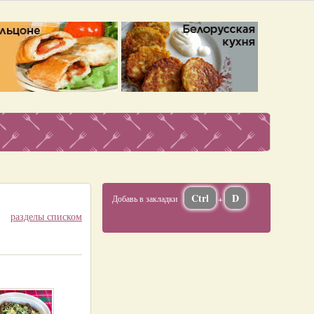
Ctrl
D
Добавь в закладки
+
разделы списком