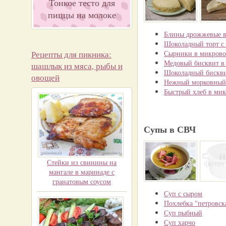
Тонкое тесто для
пиццы на молоке
Блины дрожжевые в
Шоколадный торт с
Рецепты для пикника:
Сырники в микрово
Медовый бисквит в
шашлык из мяса, рыбы и
Шоколадный бискви
овощей
Нежный морковный 
Быстрый хлеб в мик
Супы в СВЧ
Стейки из свинины на
мангале в маринаде с
гранатовым соусом
Суп с сыром
Похлебка "петровск
Суп рыбный
Суп харчо