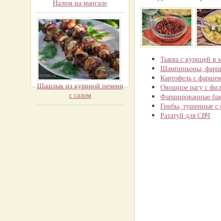
Налим на мангале
Тыква с курицей в 
Шампиньоны, фарши
Картофель с фарше
Шашлык из куриной печени
Овощное рагу с фи
с салом
Фаршированные бак
Грибы, тушенные с
Рататуй для СВЧ