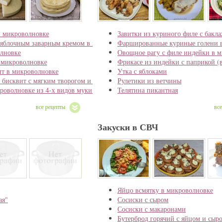
 микроволновке
Завитки из куриного филе с бакл
 яблочным заварным кремом в микроволновке
Фаршированные куриные голени 
лновке
Овощное рагу с филе индейки в 
 микроволновке
Фрикасе из индейки с паприкой (
т в микроволновке
Утка с яблоками
бисквит с мягким творогом и бананом (для микроволновки)
Рулетики из ветчины
роволновке из 4-х видов муки на кефире
Телятина пикантная
все рецепты
вс
Закуски в СВЧ
Яйцо всмятку в микроволновке
ая"
Сосиски с сыром
Сосиски с макаронами
Бутерброд горячий с яйцом и сыр