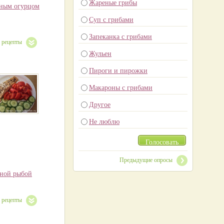
Жареные грибы
еным огурцом
Суп с грибами
Запеканка с грибами
е рецепты
Жульен
Пироги и пирожки
Макароны с грибами
Другое
Не люблю
Голосовать
Предыдущие опросы
еной рыбой
е рецепты