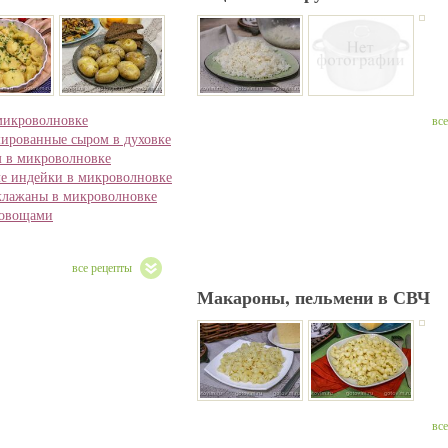
микроволновке
вс
рованные сыром в духовке
м в микроволновке
ле индейки в микроволновке
лажаны в микроволновке
 овощами
все рецепты
Макароны, пельмени в СВЧ
вс