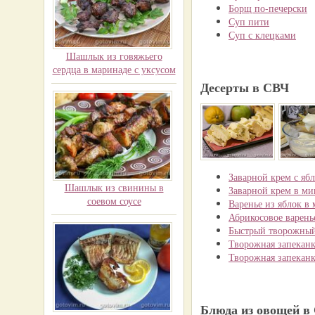
Борщ по-печерски
Суп пити
Суп с клецками
Шашлык из говяжьего
сердца в маринаде с уксусом
Десерты в СВЧ
Заварной крем с яб
Шашлык из свинины в
Заварной крем в ми
соевом соусе
Варенье из яблок в
Абрикосовое варень
Быстрый творожный
Творожная запеканк
Творожная запеканк
Блюда из овощей в