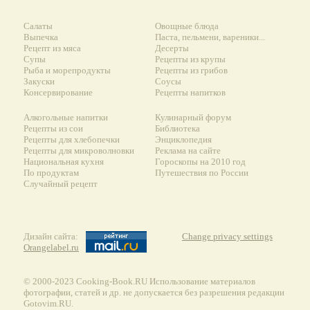
Салаты
Овощные блюда
Выпечка
Паста, пельмени, вареники...
Рецепт из мяса
Десерты
Супы
Рецепты из крупы
Рыба и морепродукты
Рецепты из грибов
Закуски
Соусы
Консервирование
Рецепты напитков
Алкогольные напитки
Кулинарный форум
Рецепты из сои
Библиотека
Рецепты для хлебопечки
Энциклопедия
Рецепты для микроволновки
Реклама на сайте
Национальная кухня
Гороскопы на 2010 год
По продуктам
Путешествия по России
Случайный рецепт
Дизайн сайта:
Change privacy settings
Orangelabel.ru
© 2000-2023 Сooking-Book.RU Использование материалов
фотографии, статей и др. не допускается без разрешения редакции
Gotovim.RU.