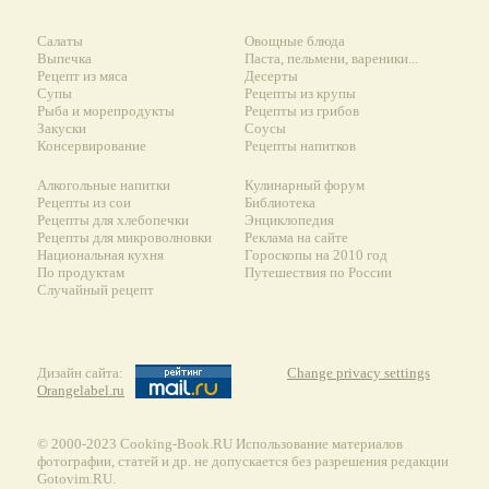
Салаты
Овощные блюда
Выпечка
Паста, пельмени, вареники...
Рецепт из мяса
Десерты
Супы
Рецепты из крупы
Рыба и морепродукты
Рецепты из грибов
Закуски
Соусы
Консервирование
Рецепты напитков
Алкогольные напитки
Кулинарный форум
Рецепты из сои
Библиотека
Рецепты для хлебопечки
Энциклопедия
Рецепты для микроволновки
Реклама на сайте
Национальная кухня
Гороскопы на 2010 год
По продуктам
Путешествия по России
Случайный рецепт
Дизайн сайта:
Change privacy settings
Orangelabel.ru
© 2000-2023 Сooking-Book.RU Использование материалов
фотографии, статей и др. не допускается без разрешения редакции
Gotovim.RU.