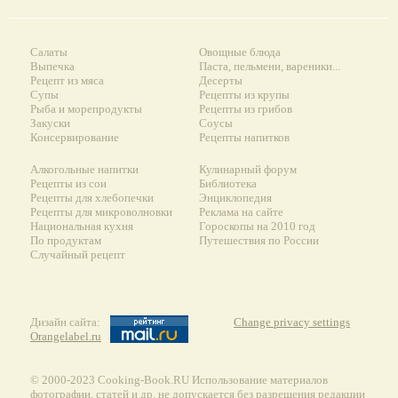
Салаты
Овощные блюда
Выпечка
Паста, пельмени, вареники...
Рецепт из мяса
Десерты
Супы
Рецепты из крупы
Рыба и морепродукты
Рецепты из грибов
Закуски
Соусы
Консервирование
Рецепты напитков
Алкогольные напитки
Кулинарный форум
Рецепты из сои
Библиотека
Рецепты для хлебопечки
Энциклопедия
Рецепты для микроволновки
Реклама на сайте
Национальная кухня
Гороскопы на 2010 год
По продуктам
Путешествия по России
Случайный рецепт
Дизайн сайта:
Change privacy settings
Orangelabel.ru
© 2000-2023 Сooking-Book.RU Использование материалов
фотографии, статей и др. не допускается без разрешения редакции