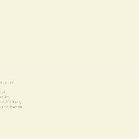
й форум
а
дия
 сайте
на 2010 год
ия по России