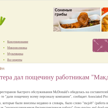
Консервирование
Микроволновка
Мультиварка
Все рецепты
-фуд
тера дал пощечину работникам "Мак
ресторанов быстрого обслуживания McDonald's обиделась на составителе
то те "дали пощечину всему персоналу компании", сообщает Associated Pre
, которые были внесены недавно в словарь, было слово "mcjob" (работа 
как "низкооплачиваемая бесперспективная работа" (low-paying and dead-en