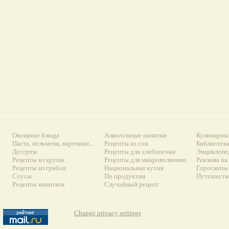
Овощные блюда
Алкогольные напитки
Кулинарны
Паста, пельмени, вареники...
Рецепты из сои
Библиотек
Десерты
Рецепты для хлебопечки
Энциклопе
Рецепты из крупы
Рецепты для микроволновки
Реклама на
Рецепты из грибов
Национальная кухня
Гороскопы 
Соусы
По продуктам
Путешеств
Рецепты напитков
Случайный рецепт
Change privacy settings