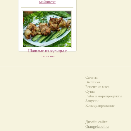
майонезе
Шашлык из курицы с
уксусом
Салаты
Выпечка
Рецепт из мяса
Супы
Рыба и морепродукты
Закуски
Консервирование
Дизайн сайта:
Orangelabel.ru