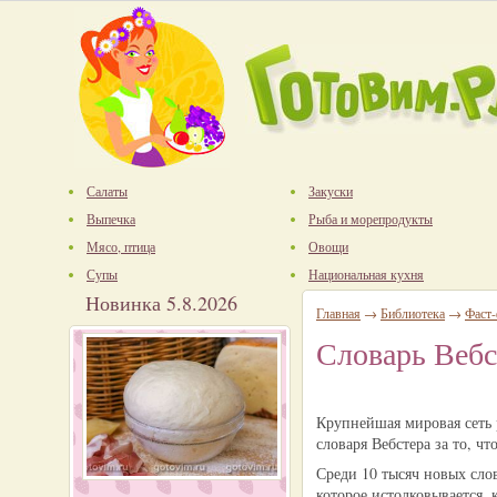
Салаты
Закуски
Выпечка
Рыба и морепродукты
Мясо, птица
Овощи
Супы
Национальная кухня
Новинка 5.8.2026
Главная
→
Библиотека
→
Фаст
Словарь Вебс
Крупнейшая мировая сеть 
словаря Вебстера за то, ч
Среди 10 тысяч новых слов
которое истолковывается, 