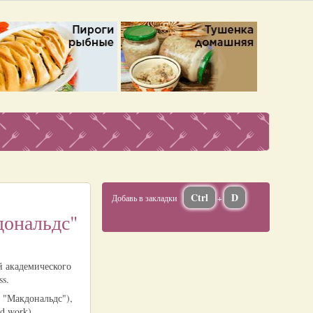
Ctrl
D
Добавь в закладки
+
дональдс"
й академического
ss.
в "Макдональдс"),
d work).