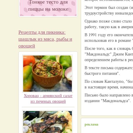
Тонкое тесто для
Этот термин был создан (и
пиццы на молоке
трудоустройству инвалидо
Однако позже слово стал
работу, такую как в амери
Рецепты для пикника:
В 1991 году его окончател
шашлык из мяса, рыбы и
использовав его в романе 
овощей
После того, как в словар
"Макдональдс" Джим Канта
определением работы в рес
В тексте письма содержат
быстрого питания".
По словам Канталупо, "бо
в настоящее время, начина
Письмо было направлено в
Хоровац - армянский салат
издании "Макдональдса".
из печеных овощей
реклама