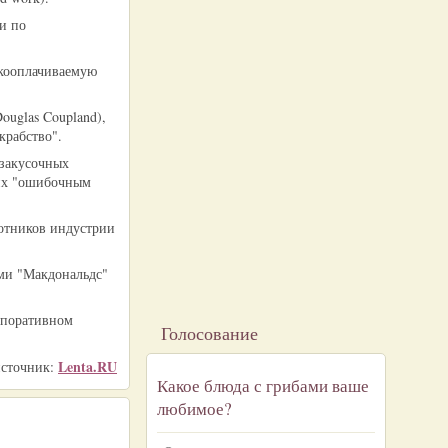
ии по
кооплачиваемую
ouglas Coupland),
крабство".
 закусочных
 их "ошибочным
ботников индустрии
ми "Макдональдс"
рпоративном
Голосование
Lenta.RU
источник:
Какое блюда с грибами ваше
любимое?