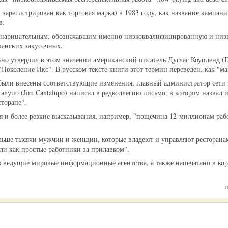
 зарегистрирован как торговая марка) в 1983 году, как название кампан
в.
о нарицательным, обозначавшим именно низкоквалифицированную и низ
канских закусочных.
ьно утвердил в этом значении американский писатель Дуглас Коупленд (D
"Поколение Икс". В русском тексте книги этот термин переведен, как "ма
ь были внесены соответствующие изменения, главный администратор сети
лупо (Jim Cantalupo) написал в редколлегию письмо, в котором назвал
торане".
ся и более резкие высказывания, например, "пощечина 12-миллионам ра
льше тысячи мужчин и женщин, которые владеют и управляют ресторана
ли как простые работники за прилавком".
 ведущие мировые информационные агентства, а также напечатано в ко