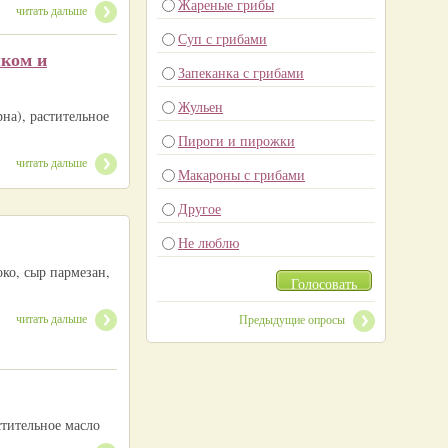
Жареные грибы
читать дальше
Суп с грибами
яком и
Запеканка с грибами
Жульен
рна), растительное
Пироги и пирожки
читать дальше
Макароны с грибами
Другое
Не люблю
ко, сыр пармезан,
Голосовать
читать дальше
Предыдущие опросы
стительное масло