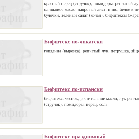
красный перец (стручок), помидоры, репчатый лук
оливковое масло, лавровый лист, пиво, белое вин
булочки, зеленый салат (кочан), бифштексы (жаре
Бифштекс по-чикагски
говядина (вырезка), репчатый лук, петрушка, яйцо
Бифштекс по-испански
бифштекс, чеснок, растительное масло, лук репча
(стручок), помидоры, перец, соль
Бифштекс праздничный