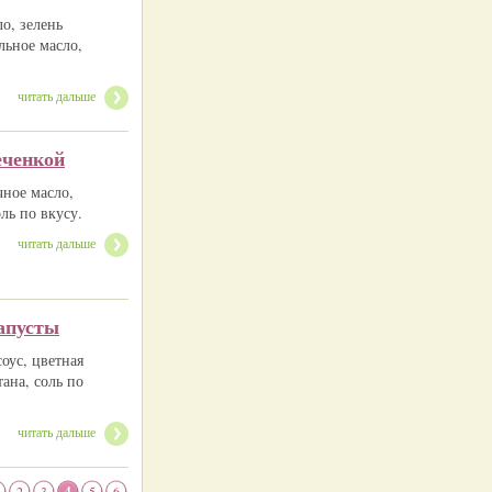
о, зелень
льное масло,
читать дальше
еченкой
чное масло,
ль по вкусу.
читать дальше
апусты
оус, цветная
тана, соль по
читать дальше
2
3
4
5
6