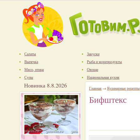
Салаты
Закуски
Выпечка
Рыба и морепродукты
Мясо, птица
Овощи
Супы
Национальная кухня
Новинка 8.8.2026
Главная
→
Кулинарные рецепты
Бифштекс