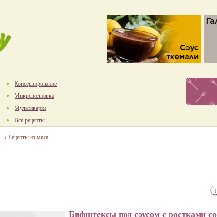
Консервирование
Микроволновка
Мультиварка
Все рецепты
→
Рецепты из мяса
1
Бифштексы под соусом с ростками со