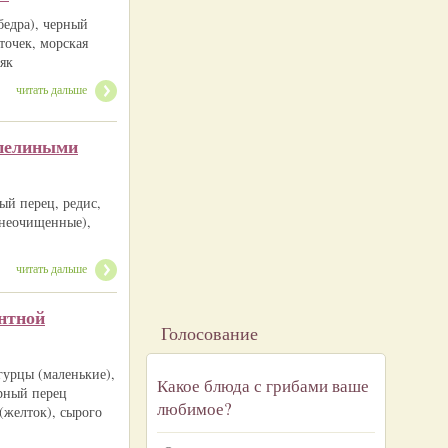
бедра), черный
точек, морская
ьяк
читать дальше
епелиными
ый перец, редис,
(неочищенные),
читать дальше
нтной
Голосование
гурцы (маленькие),
Какое блюда с грибами ваше
ерный перец
любимое?
(желток), сырого