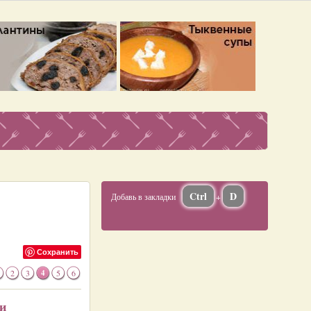
Ctrl
D
Добавь в закладки
+
Сохранить
2
3
4
5
6
и