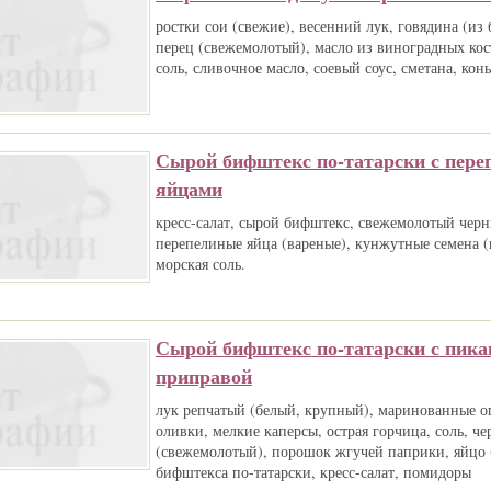
ростки сои (свежие), весенний лук, говядина (из 
перец (свежемолотый), масло из виноградных кос
соль, сливочное масло, соевый соус, сметана, кон
Сырой бифштекс по-татарски с пер
яйцами
кресс-салат, сырой бифштекс, свежемолотый черн
перепелиные яйца (вареные), кунжутные семена 
морская соль.
Сырой бифштекс по-татарски с пика
приправой
лук репчатый (белый, крупный), маринованные о
оливки, мелкие каперсы, острая горчица, соль, ч
(свежемолотый), порошок жгучей паприки, яйцо 
бифштекса по-татарски, кресс-салат, помидоры