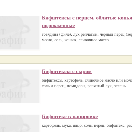
Бифштексы с перцем, облитые конь
подожженные
говядина (филе), лук репчатый, черный перец (зе
масло, соль, коньяк, сливочное масло
Бифштексы с сыром
бифштексы, картофель, сливочное масло или моло
соль и перец, помидоры, репчатый лук, зелень
Бифштекс в панировке
картофель, мука, яйцо, соль, перец, бифштекс, ра